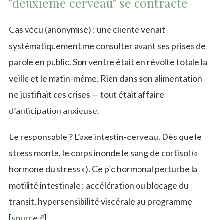
"deuxième cerveau" se contracte
Cas vécu (anonymisé) : une cliente venait
systématiquement me consulter avant ses prises de
parole en public. Son ventre était en révolte totale la
veille et le matin-même. Rien dans son alimentation
ne justifiait ces crises — tout était affaire
d’anticipation anxieuse.
Le responsable ? L’axe intestin-cerveau. Dès que le
stress monte, le corps inonde le sang de cortisol («
hormone du stress »). Ce pic hormonal perturbe la
motilité intestinale : accélération ou blocage du
transit, hypersensibilité viscérale au programme
[
source
(link
].