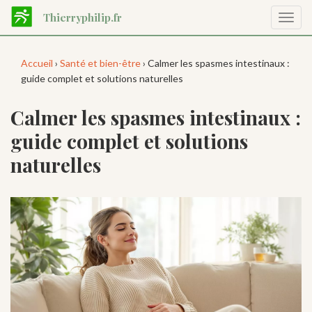
Aller
Thierryphilip.fr
Affic
au
la
contenu
navig
principal
Accueil
›
Santé et bien-être
› Calmer les spasmes intestinaux :
guide complet et solutions naturelles
Calmer les spasmes intestinaux :
guide complet et solutions
naturelles