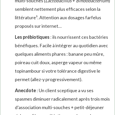
multi-souches (
Lactobacillus
+
Bifidobacterium
)
semblent nettement plus efficaces selon la
littérature³. Attention aux dosages farfelus
proposés sur internet…
Les prébiotiques
: ils nourrissent ces bactéries
bénéfiques. Facile à intégrer au quotidien avec
quelques aliments phares : banane peu mûre,
poireau cuit doux, asperge vapeur ou même
topinambour si votre tolérance digestive le
permet (allez-y progressivement).
Anecdote
: Un client sceptique a vu ses
spasmes diminuer radicalement après trois mois
d’association multi-souches + petit-déjeuner