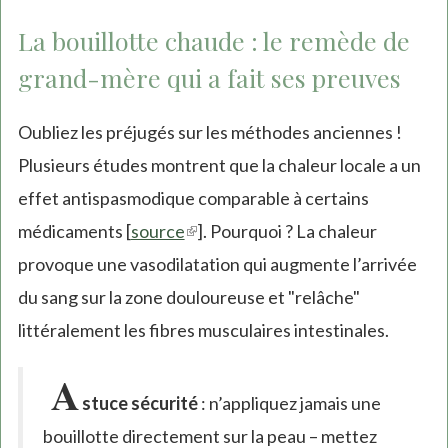
La bouillotte chaude : le remède de
grand-mère qui a fait ses preuves
Oubliez les préjugés sur les méthodes anciennes !
Plusieurs études montrent que la chaleur locale a un
effet antispasmodique comparable à certains
médicaments [
source
(link
]. Pourquoi ? La chaleur
provoque une vasodilatation qui augmente l’arrivée
is
du sang sur la zone douloureuse et "relâche"
external)
littéralement les fibres musculaires intestinales.
A
stuce sécurité
: n’appliquez jamais une
bouillotte directement sur la peau – mettez