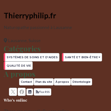
Thierryphilip.fr
Naturopathe passionné à Lausanne
Lausanne, Suisse
Catégories
SYSTÈMES DE SOINS ET D'AIDES
SANTÉ ET BIEN-ÊTRE
QUALITÉ DE VIE
A propos
Contact
Plan du site
À propos
Déontologie
Flux RSS
Who's online