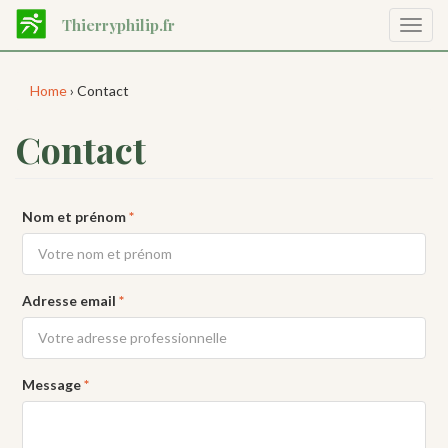
Aller
Thierryphilip.fr
Affic
au
la
contenu
navig
principal
Home
› Contact
Contact
Nom et prénom
*
Adresse email
*
Message
*