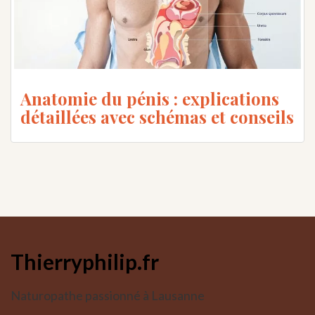
Anatomie du pénis : explications
détaillées avec schémas et conseils
Thierryphilip.fr
Naturopathe passionné à Lausanne