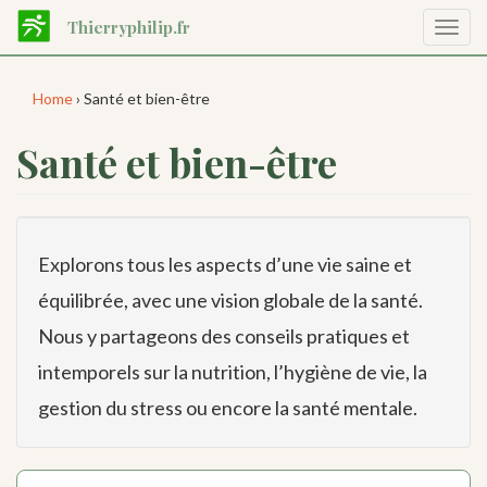
Aller
Thierryphilip.fr
Affic
au
la
contenu
navig
principal
Home
› Santé et bien-être
Santé et bien-être
Explorons tous les aspects d’une vie saine et
équilibrée, avec une vision globale de la santé.
Nous y partageons des conseils pratiques et
intemporels sur la nutrition, l’hygiène de vie, la
gestion du stress ou encore la santé mentale.