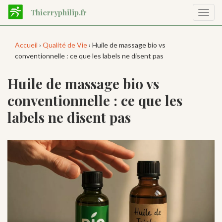
Aller
Thierryphilip.fr
Affic
au
la
contenu
navig
principal
Accueil
›
Qualité de Vie
› Huile de massage bio vs
conventionnelle : ce que les labels ne disent pas
Huile de massage bio vs
conventionnelle : ce que les
labels ne disent pas