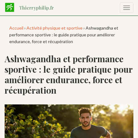
Aller
Thierryphilip.fr
Affic
au
la
contenu
navig
principal
Accueil
›
Activité physique et sportive
› Ashwagandha et
performance sportive : le guide pratique pour améliorer
endurance, force et récupération
Ashwagandha et performance
sportive : le guide pratique pour
améliorer endurance, force et
récupération