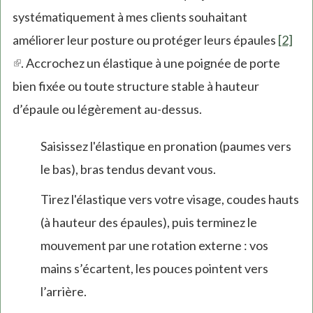
systématiquement à mes clients souhaitant
améliorer leur posture ou protéger leurs épaules
[2]
(link
. Accrochez un élastique à une poignée de porte
is
bien fixée ou toute structure stable à hauteur
external)
d’épaule ou légèrement au-dessus.
Saisissez l'élastique en pronation (paumes vers
le bas), bras tendus devant vous.
Tirez l'élastique vers votre visage, coudes hauts
(à hauteur des épaules), puis terminez le
mouvement par une rotation externe : vos
mains s’écartent, les pouces pointent vers
l’arrière.