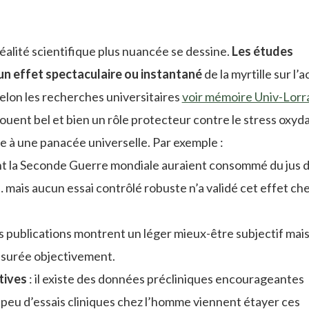
éalité scientifique plus nuancée se dessine.
Les études
un effet spectaculaire ou instantané
de la myrtille sur l’a
Selon les recherches universitaires
voir mémoire Univ-Lorr
ent bel et bien un rôle protecteur contre le stress oxyda
re à une panacée universelle. Par exemple :
dant la Seconde Guerre mondiale auraient consommé du jus 
 mais aucun essai contrôlé robuste n’a validé cet effet ch
s publications montrent un léger mieux-être subjectif mais
 mesurée objectivement.
tives
: il existe des données précliniques encourageantes
s peu d’essais cliniques chez l’homme viennent étayer ces