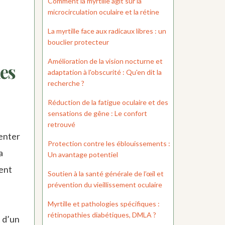
Comment la myrtille agit sur la
microcirculation oculaire et la rétine
La myrtille face aux radicaux libres : un
bouclier protecteur
Amélioration de la vision nocturne et
hes
adaptation à l'obscurité : Qu'en dit la
recherche ?
Réduction de la fatigue oculaire et des
sensations de gêne : Le confort
retrouvé
penter
Protection contre les éblouissements :
a
Un avantage potentiel
ment
Soutien à la santé générale de l’œil et
prévention du vieillissement oculaire
Myrtille et pathologies spécifiques :
rétinopathies diabétiques, DMLA ?
 d’un