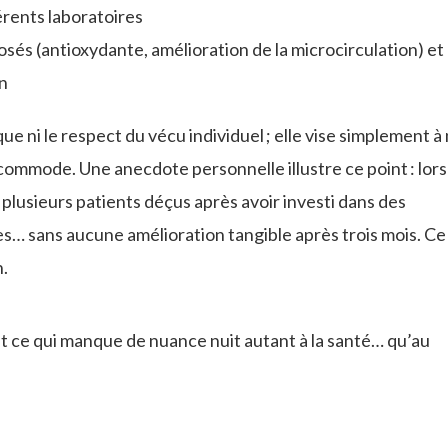
férents laboratoires
sés (antioxydante, amélioration de la microcirculation) et
n
que ni le respect du vécu individuel ; elle vise simplement à
commode. Une anecdote personnelle illustre ce point : lors
lusieurs patients déçus après avoir investi dans des
 sans aucune amélioration tangible après trois mois. Ce 
n.
t ce qui manque de nuance nuit autant à la santé… qu’au