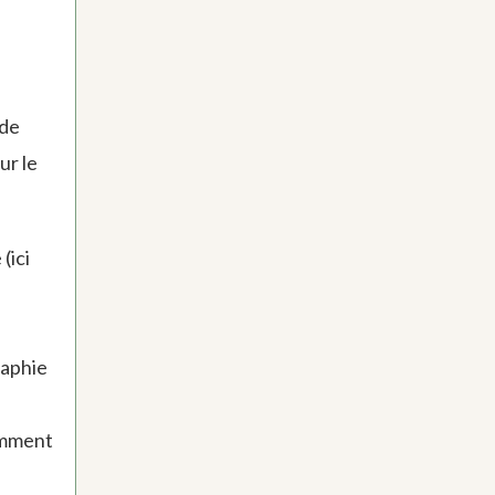
 de
ur le
(ici
raphie
amment