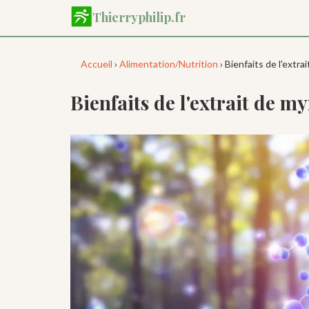
Aller
Thierryphilip.fr
au
contenu
principal
Accueil
›
Alimentation/Nutrition
› Bienfaits de l'extrai
Bienfaits de l'extrait de my