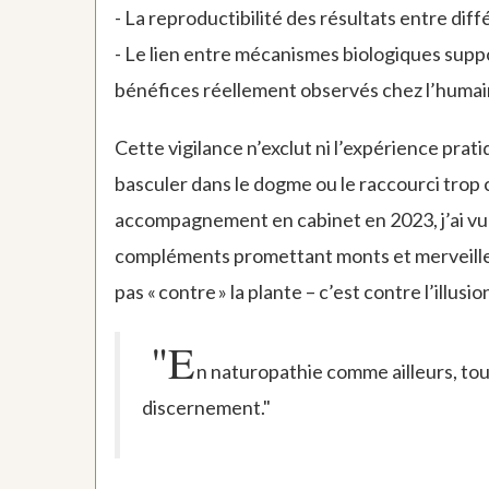
- La reproductibilité des résultats entre dif
- Le lien entre mécanismes biologiques suppo
bénéfices réellement observés chez l’humai
Cette vigilance n’exclut ni l’expérience prati
basculer dans le dogme ou le raccourci trop 
accompagnement en cabinet en 2023, j’ai vu p
compléments promettant monts et merveilles…
pas « contre » la plante – c’est contre l’illusio
"E
n naturopathie comme ailleurs, tou
discernement."