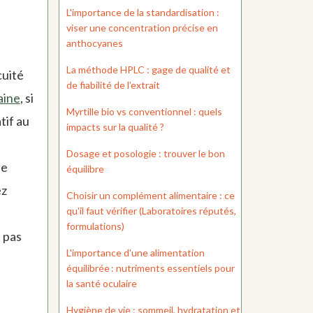
L'importance de la standardisation :
viser une concentration précise en
anthocyanes
La méthode HPLC : gage de qualité et
cuité
de fiabilité de l’extrait
aine
, si
Myrtille bio vs conventionnel : quels
tif au
impacts sur la qualité ?
Dosage et posologie : trouver le bon
de
équilibre
ez
Choisir un complément alimentaire : ce
qu'il faut vérifier (Laboratoires réputés,
formulations)
 pas
L'importance d'une alimentation
équilibrée : nutriments essentiels pour
la santé oculaire
Hygiène de vie : sommeil, hydratation et