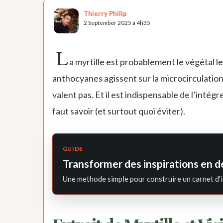
Thierry Philip
2 September 2025 à 4h35
L
a myrtille est probablement le végétal le
anthocyanes agissent sur la microcirculation 
valent pas. Et il est indispensable de l’intégr
faut savoir (et surtout quoi éviter).
GUIDE
Transformer des inspirations en d
Une methode simple pour construire un carnet d'i