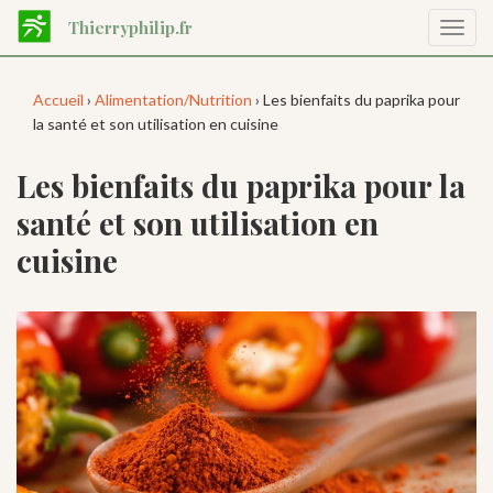
Aller
Thierryphilip.fr
Affic
au
la
contenu
navig
principal
Accueil
›
Alimentation/Nutrition
› Les bienfaits du paprika pour
la santé et son utilisation en cuisine
Les bienfaits du paprika pour la
santé et son utilisation en
cuisine