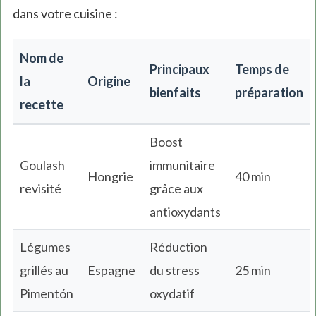
dans votre cuisine :
Nom de
Principaux
Temps de
la
Origine
bienfaits
préparation
recette
Boost
Goulash
immunitaire
Hongrie
40 min
revisité
grâce aux
antioxydants
Légumes
Réduction
grillés au
Espagne
du stress
25 min
Pimentón
oxydatif