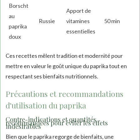
Borscht
Apport de
au
Russie
vitamines
50 min
paprika
essentielles
doux
Ces recettes mêlent tradition et modernité pour
mettre en valeur le goût unique du paprika tout en
respectant ses bienfaits nutritionnels.
Précautions et recommandations
d'utilisation du paprika
Contre-indications et quantités
recommandées pour éviter les effets
indésirables
Bien que le paprika regorge de bienfaits, une