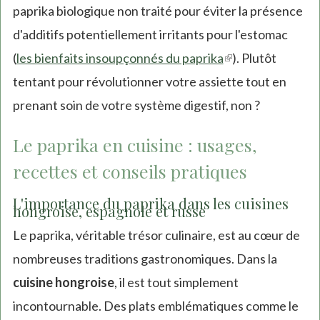
paprika biologique non traité pour éviter la présence
d'additifs potentiellement irritants pour l'estomac
(
les bienfaits insoupçonnés du paprika
(link
). Plutôt
tentant pour révolutionner votre assiette tout en
is
prenant soin de votre système digestif, non ?
external)
Le paprika en cuisine : usages,
recettes et conseils pratiques
L'importance du paprika dans les cuisines
hongroise, espagnole et russe
Le paprika, véritable trésor culinaire, est au cœur de
nombreuses traditions gastronomiques. Dans la
cuisine hongroise
, il est tout simplement
incontournable. Des plats emblématiques comme le