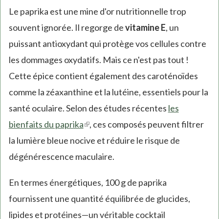
Le paprika est une mine d'or nutritionnelle trop
souvent ignorée. Il regorge de
vitamine E
, un
puissant antioxydant qui protège vos cellules contre
les dommages oxydatifs. Mais ce n'est pas tout !
Cette épice contient également des caroténoïdes
comme la zéaxanthine et la lutéine, essentiels pour la
santé oculaire. Selon des études récentes
les
bienfaits du paprika
(link
, ces composés peuvent filtrer
la lumière bleue nocive et réduire le risque de
is
dégénérescence maculaire.
external)
En termes énergétiques, 100 g de paprika
fournissent une quantité équilibrée de glucides,
lipides et protéines—un véritable cocktail