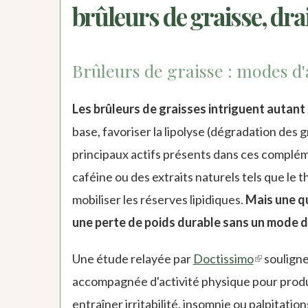
brûleurs de graisse, dra
Brûleurs de graisse : modes d'a
Les brûleurs de graisses intriguent autant 
base, favoriser la lipolyse (dégradation des
principaux actifs présents dans ces complé
caféine ou des extraits naturels tels que le
mobiliser les réserves lipidiques.
Mais une qu
une perte de poids durable sans un mode de
Une étude relayée par
Doctissimo
(link
souligne
accompagnée d'activité physique pour produi
is
entraîner irritabilité, insomnie ou palpitation
external)