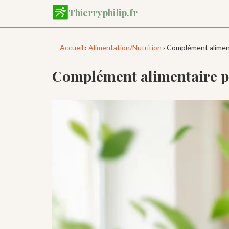
Aller
Thierryphilip.fr
au
contenu
principal
Accueil
›
Alimentation/Nutrition
› Complément aliment
Complément alimentaire per