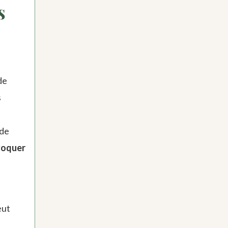
s
de
s
 de
ovoquer
eut