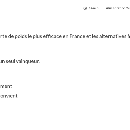
14 min
Alimentation/Nu
e de poids le plus efficace en France et les alternatives à
un seul vainqueur.
moment
 convient