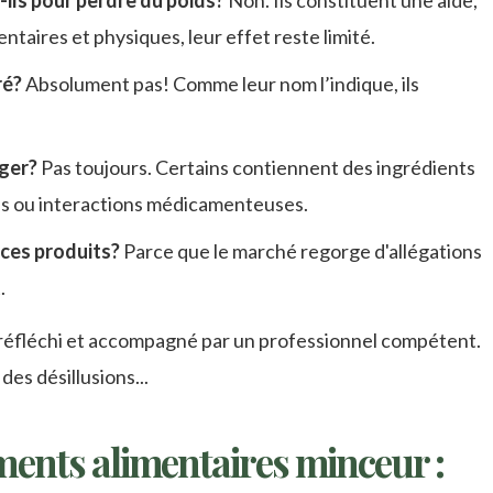
ils pour perdre du poids?
Non. Ils constituent une aide,
ntaires et physiques, leur effet reste limité.
ré?
Absolument pas! Comme leur nom l’indique, ils
ger?
Pas toujours. Certains contiennent des ingrédients
s ou interactions médicamenteuses.
 ces produits?
Parce que le marché regorge d'allégations
.
e réfléchi et accompagné par un professionnel compétent.
es désillusions...
ents alimentaires minceur :