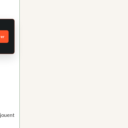
rer
 jouent