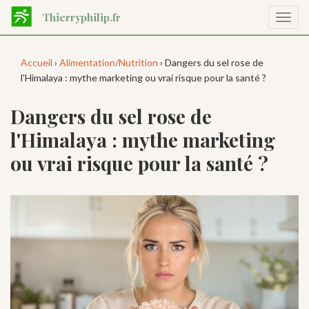
Aller
Thierryphilip.fr
Affic
au
la
contenu
navig
principal
Accueil
›
Alimentation/Nutrition
› Dangers du sel rose de
l'Himalaya : mythe marketing ou vrai risque pour la santé ?
Dangers du sel rose de
l'Himalaya : mythe marketing
ou vrai risque pour la santé ?