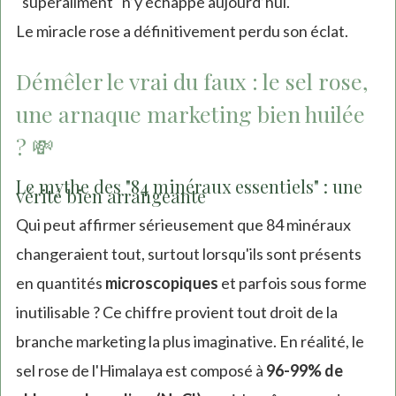
"superaliment" n’y échappe aujourd’hui.
Le miracle rose a définitivement perdu son éclat.
Démêler le vrai du faux : le sel rose,
une arnaque marketing bien huilée
? 💸
Le mythe des "84 minéraux essentiels" : une
vérité bien arrangeante
Qui peut affirmer sérieusement que 84 minéraux
changeraient tout, surtout lorsqu'ils sont présents
en quantités
microscopiques
et parfois sous forme
inutilisable ? Ce chiffre provient tout droit de la
branche marketing la plus imaginative. En réalité, le
sel rose de l'Himalaya est composé à
96-99% de