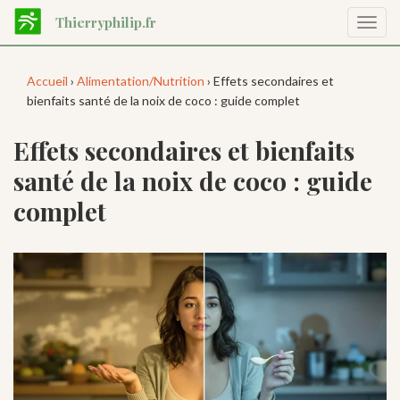
Aller
Thierryphilip.fr
Affic
au
la
contenu
navig
principal
Accueil
›
Alimentation/Nutrition
› Effets secondaires et
bienfaits santé de la noix de coco : guide complet
Effets secondaires et bienfaits
santé de la noix de coco : guide
complet