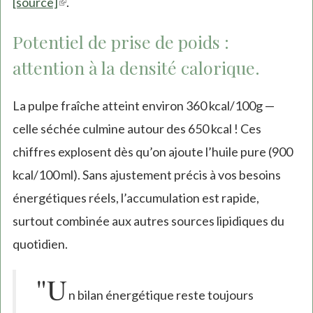
[source]
(link
.
is
Potentiel de prise de poids :
external)
attention à la densité calorique.
La pulpe fraîche atteint environ 360 kcal/100g —
celle séchée culmine autour des 650 kcal ! Ces
chiffres explosent dès qu’on ajoute l’huile pure (900
kcal/100 ml). Sans ajustement précis à vos besoins
énergétiques réels, l’accumulation est rapide,
surtout combinée aux autres sources lipidiques du
quotidien.
"U
n bilan énergétique reste toujours