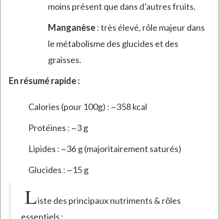
moins présent que dans d’autres fruits.
Manganèse
: très élevé, rôle majeur dans
le métabolisme des glucides et des
graisses.
En résumé rapide :
Calories (pour 100g) : ~358 kcal
Protéines : ~3 g
Lipides : ~36 g (majoritairement saturés)
Glucides : ~15 g
L
iste des principaux nutriments & rôles
essentiels :