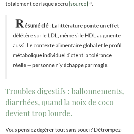
totalement ce risque accru
[source]
(link
.
is
R
external)
ésumé clé
: La littérature pointe un effet
délétère sur le LDL, même si le HDL augmente
aussi. Le contexte alimentaire global et le profil
métabolique individuel dictent la tolérance
réelle — personne n’y échappe par magie.
Troubles digestifs : ballonnements,
diarrhées, quand la noix de coco
devient trop lourde.
Vous pensiez digérer tout sans souci ? Détrompez-