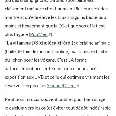
clairement moindre chez l’humain. Plusieurs études
montrent qu’elle élève les taux sanguins beaucoup
moins efficacement que la D3 et que son effet est
plus fugace (
PubMed
(link
).
-
La vitamine D3 (cholécalciférol)
is
: d’origine animale
(huile de foie de morue, lanoline) mais aussi extraite
external)
du lichen pour les végans. C’est LA forme
naturellement présente dans notre peau après
exposition aux UVB et celle qui optimise vraiment les
réserves corporelles
ScienceDirect
(link
.
is
Petit point crucial souvent oublié : pour bien diriger
external)
le calcium vers les os (et éviter tout dépôt indésirable