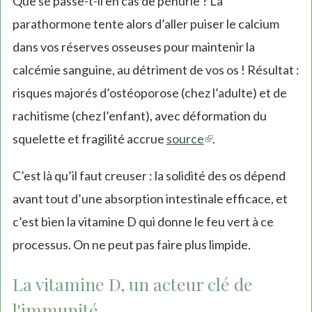
Que se passe-t-il en cas de pénurie ? La
parathormone tente alors d’aller puiser le calcium
dans vos réserves osseuses pour maintenir la
calcémie sanguine, au détriment de vos os ! Résultat :
risques majorés d’ostéoporose (chez l’adulte) et de
rachitisme (chez l’enfant), avec déformation du
squelette et fragilité accrue
source
(link
.
is
C’est là qu’il faut creuser : la solidité des os dépend
external)
avant tout d’une absorption intestinale efficace, et
c’est bien la vitamine D qui donne le feu vert à ce
processus. On ne peut pas faire plus limpide.
La vitamine D, un acteur clé de
l'immunité