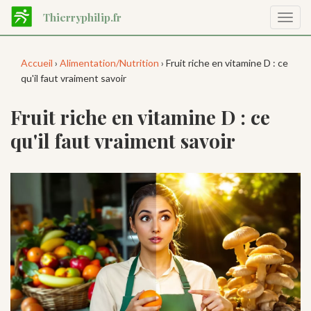
Aller
Thierryphilip.fr
Affic
au
la
contenu
navig
principal
Accueil
›
Alimentation/Nutrition
› Fruit riche en vitamine D : ce
qu'il faut vraiment savoir
Fruit riche en vitamine D : ce
qu'il faut vraiment savoir