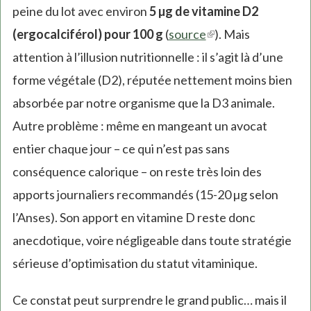
peine du lot avec environ
5 µg de vitamine D2
(ergocalciférol) pour 100 g
(
source
(link
). Mais
attention à l’illusion nutritionnelle : il s’agit là d’une
is
forme végétale (D2), réputée nettement moins bien
external)
absorbée par notre organisme que la D3 animale.
Autre problème : même en mangeant un avocat
entier chaque jour – ce qui n’est pas sans
conséquence calorique – on reste très loin des
apports journaliers recommandés (15-20 µg selon
l’Anses). Son apport en vitamine D reste donc
anecdotique, voire négligeable dans toute stratégie
sérieuse d’optimisation du statut vitaminique.
Ce constat peut surprendre le grand public… mais il