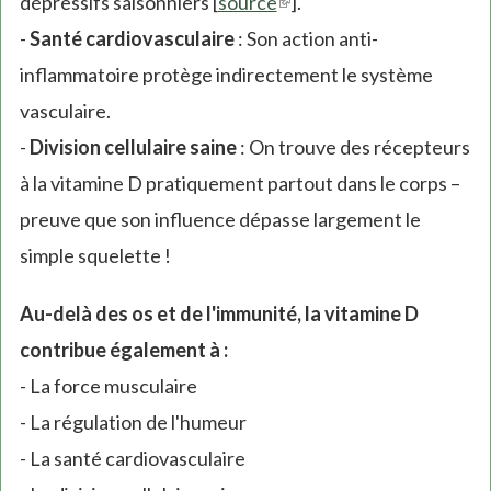
dépressifs saisonniers [
source
(link
].
-
Santé cardiovasculaire
: Son action anti-
is
inflammatoire protège indirectement le système
external)
vasculaire.
-
Division cellulaire saine
: On trouve des récepteurs
à la vitamine D pratiquement partout dans le corps –
preuve que son influence dépasse largement le
simple squelette !
Au-delà des os et de l'immunité, la vitamine D
contribue également à :
- La force musculaire
- La régulation de l'humeur
- La santé cardiovasculaire