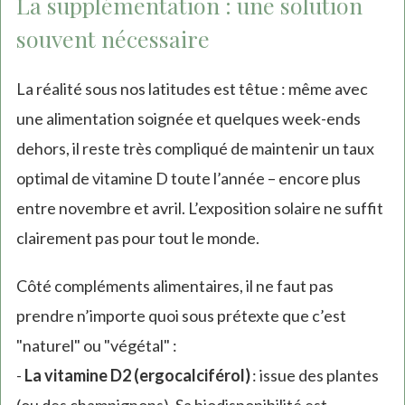
La supplémentation : une solution
external)
souvent nécessaire
La réalité sous nos latitudes est têtue : même avec
une alimentation soignée et quelques week-ends
dehors, il reste très compliqué de maintenir un taux
optimal de vitamine D toute l’année – encore plus
entre novembre et avril. L’exposition solaire ne suffit
clairement pas pour tout le monde.
Côté compléments alimentaires, il ne faut pas
prendre n’importe quoi sous prétexte que c’est
"naturel" ou "végétal" :
-
La vitamine D2 (ergocalciférol)
: issue des plantes
(ou des champignons). Sa biodisponibilité est