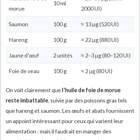
10 ml
morue
2000 UI)
Saumon
100 g
≈ 13 µg (520 UI)
Hareng
100 g
≈ 22 µg (880 UI)
Jaune d’œuf
2 unités
≈ 2–3 µg (80–120 UI)
Foie de veau
100 g
≈ 2 µg (80 UI)
On voit clairement que
l’huile de foie de morue
reste imbattable
, suivie par des poissons gras tels
que hareng et saumon. Les œufs et abats fournissent
un appoint intéressant pour ceux qui varient leur
alimentation : mais il faudrait en manger des