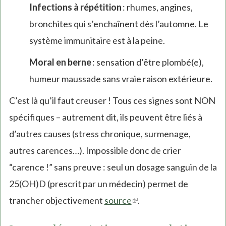
Infections à répétition
: rhumes, angines,
bronchites qui s’enchaînent dès l’automne. Le
système immunitaire est à la peine.
Moral en berne
: sensation d’être plombé(e),
humeur maussade sans vraie raison extérieure.
C’est là qu’il faut creuser ! Tous ces signes sont NON
spécifiques – autrement dit, ils peuvent être liés à
d’autres causes (stress chronique, surmenage,
autres carences…). Impossible donc de crier
“carence !” sans preuve : seul un dosage sanguin de la
25(OH)D (prescrit par un médecin) permet de
trancher objectivement
source
(link
.
is