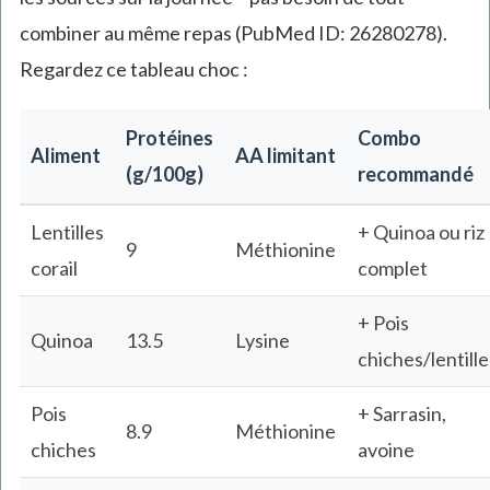
combiner au même repas (PubMed ID: 26280278).
Regardez ce tableau choc :
Protéines
Combo
Aliment
AA limitant
(g/100g)
recommandé
Lentilles
+ Quinoa ou riz
9
Méthionine
corail
complet
+ Pois
Quinoa
13.5
Lysine
chiches/lentille
Pois
+ Sarrasin,
8.9
Méthionine
chiches
avoine