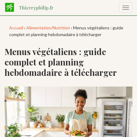
Aller
Thierryphilip.fr
Affic
au
la
contenu
navig
principal
Accueil
›
Alimentation/Nutrition
› Menus végétaliens : guide
complet et planning hebdomadaire à télécharger
Menus végétaliens : guide
complet et planning
hebdomadaire à télécharger