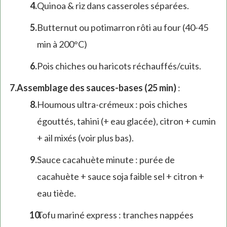
Quinoa & riz dans casseroles séparées.
Butternut ou potimarron rôti au four (40-45
min à 200°C)
Pois chiches ou haricots réchauffés/cuits.
Assemblage des sauces-bases (25 min)
:
Houmous ultra-crémeux : pois chiches
égouttés, tahini (+ eau glacée), citron + cumin
+ ail mixés (voir plus bas).
Sauce cacahuète minute : purée de
cacahuète + sauce soja faible sel + citron +
eau tiède.
Tofu mariné express : tranches nappées