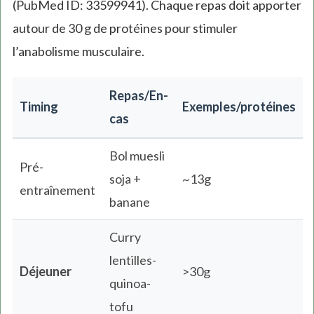
(PubMed ID: 33599941). Chaque repas doit apporter
autour de 30 g de protéines pour stimuler
l’anabolisme musculaire.
Repas/En-
Timing
Exemples/protéines
cas
Bol muesli
Pré-
soja +
~13g
entraînement
banane
Curry
lentilles-
Déjeuner
>30g
quinoa-
tofu