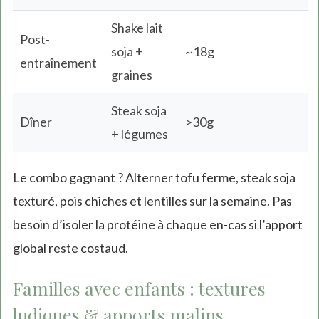
Shake lait
Post-
soja +
~18g
entraînement
graines
Steak soja
Dîner
>30g
+ légumes
Le combo gagnant ? Alterner tofu ferme, steak soja
texturé, pois chiches et lentilles sur la semaine. Pas
besoin d’isoler la protéine à chaque en-cas si l’apport
global reste costaud.
Familles avec enfants : textures
ludiques & apports malins