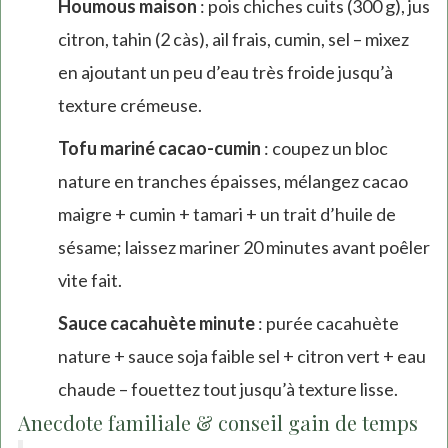
Houmous maison
: pois chiches cuits (300 g), jus
citron, tahin (2 càs), ail frais, cumin, sel – mixez
en ajoutant un peu d’eau très froide jusqu’à
texture crémeuse.
Tofu mariné cacao-cumin
: coupez un bloc
nature en tranches épaisses, mélangez cacao
maigre + cumin + tamari + un trait d’huile de
sésame; laissez mariner 20 minutes avant poêler
vite fait.
Sauce cacahuète minute
: purée cacahuète
nature + sauce soja faible sel + citron vert + eau
chaude – fouettez tout jusqu’à texture lisse.
Anecdote familiale & conseil gain de temps