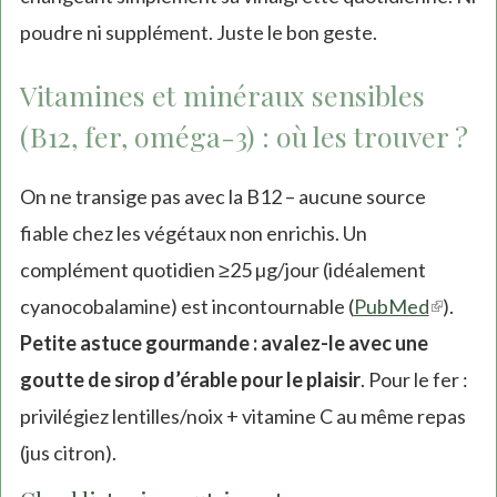
poudre ni supplément. Juste le bon geste.
Vitamines et minéraux sensibles
(B12, fer, oméga-3) : où les trouver ?
On ne transige pas avec la B12 – aucune source
fiable chez les végétaux non enrichis. Un
complément quotidien ≥25 µg/jour (idéalement
cyanocobalamine) est incontournable (
PubMed
(link
).
Petite astuce gourmande : avalez-le avec une
is
goutte de sirop d’érable pour le plaisir
. Pour le fer :
externa
privilégiez lentilles/noix + vitamine C au même repas
(jus citron).