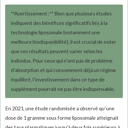
**Avertissement :** Bien que plusieurs études
indiquent des bénéfices significatifs liés à la
technologie liposomale (notamment une
meilleure biodisponibilité), il est crucial de noter
que ces résultats peuvent varier selon les
individus. Pour ceux qui n’ont pas de problème
d’absorption et qui consomment déjà un régime
équilibré, l’investissement dans ce type de
supplément pourrait ne pas être indispensable.
En 2021, une étude randomisée a observé qu’une
dose de 1 gramme sous forme liposomale atteignait
des taux plasmatiques jusqu'à deux fois supérieurs à