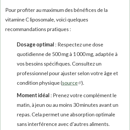
Pour profiter au maximum des bénéfices de la
vitamine C liposomale, voici quelques
recommandations pratiques :
Dosage optimal
: Respectez une dose
quotidienne de 500 mg à 1 000 mg, adaptée à
vos besoins spécifiques. Consultez un
professionnel pour ajuster selon votre âge et
condition physique (
source
(link
).
is
Moment idéal
: Prenez votre complément le
external)
matin, à jeun ou au moins 30 minutes avant un
repas. Cela permet une absorption optimale
sans interférence avec d’autres aliments.