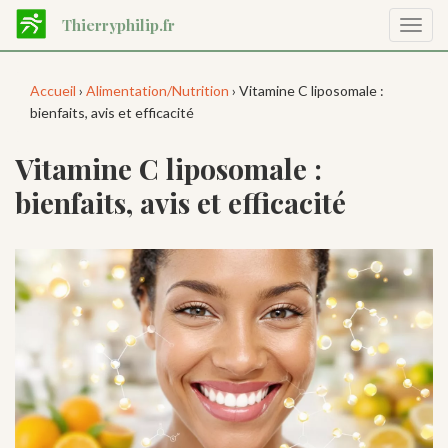
Aller
Thierryphilip.fr
Affic
au
la
contenu
navig
principal
Accueil
›
Alimentation/Nutrition
› Vitamine C liposomale :
bienfaits, avis et efficacité
Vitamine C liposomale :
bienfaits, avis et efficacité