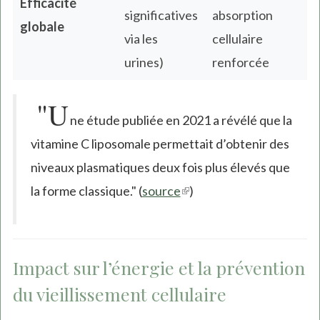
Efficacité
significatives
absorption
globale
via les
cellulaire
urines)
renforcée
"U
ne étude publiée en 2021 a révélé que la
vitamine C liposomale permettait d’obtenir des
niveaux plasmatiques deux fois plus élevés que
la forme classique." (
source
(link
)
is
external)
Impact sur l’énergie et la prévention
du vieillissement cellulaire