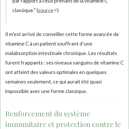
par rapport à ceux prenant de la vitamine C
classique." (
source
(link
)
is
external)
Il m’est arrivé de conseiller cette forme avancée de
vitamine C à un patient souffrant d’une
malabsorption intestinale chronique. Les résultats
furent frappants : ses niveaux sanguins de vitamine C
ont atteint des valeurs optimales en quelques
semaines seulement, ce qui aurait été quasi
impossible avec une forme classique.
Renforcement du système
immunitaire et protection contre le