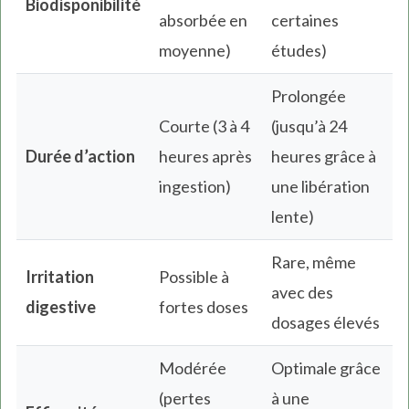
Biodisponibilité
absorbée en
certaines
moyenne)
études)
Prolongée
Courte (3 à 4
(jusqu’à 24
Durée d’action
heures après
heures grâce à
ingestion)
une libération
lente)
Rare, même
Irritation
Possible à
avec des
digestive
fortes doses
dosages élevés
Modérée
Optimale grâce
(pertes
à une