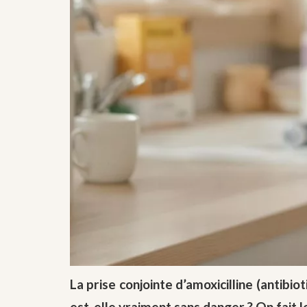
La prise conjointe d’amoxicilline (antib
est-elle vraiment sans danger ? On fait le