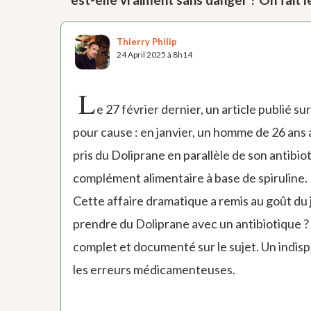
Thierry Philip
24 April 2025 à 8h14
L
e 27 février dernier, un article publié su
pour cause : en janvier, un homme de 26 ans 
pris du Doliprane en parallèle de son antib
complément alimentaire à base de spiruline.
Cette affaire dramatique a remis au goût du 
prendre du Doliprane avec un antibiotique ? 
complet et documenté sur le sujet. Un indisp
les erreurs médicamenteuses.