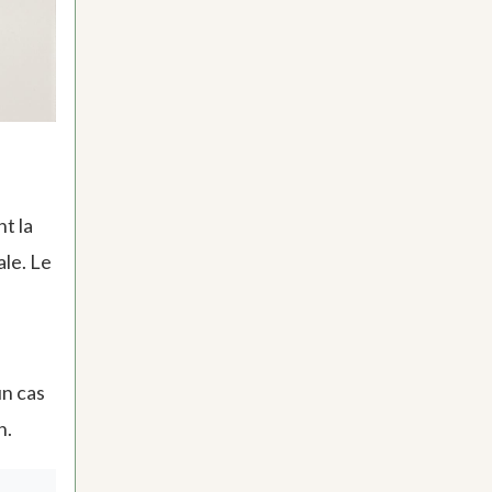
nt la
ale. Le
un cas
n.