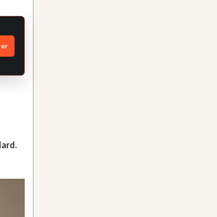
rer
dard.