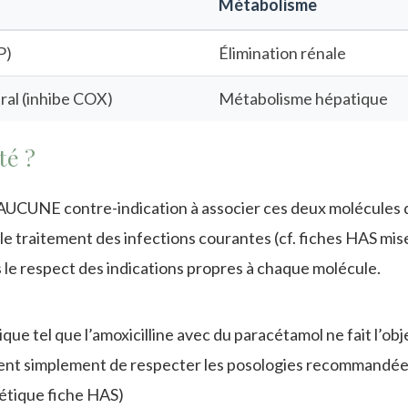
l
Métabolisme
P)
Élimination rénale
al (inhibe COX)
Métabolisme hépatique
té ?
e AUCUNE contre-indication à associer ces deux molécules 
e traitement des infections courantes (cf. fiches HAS mis
 le respect des indications propres à chaque molécule.
que tel que l’amoxicilline avec du paracétamol ne fait l’obj
nvient simplement de respecter les posologies recommandé
étique fiche HAS)