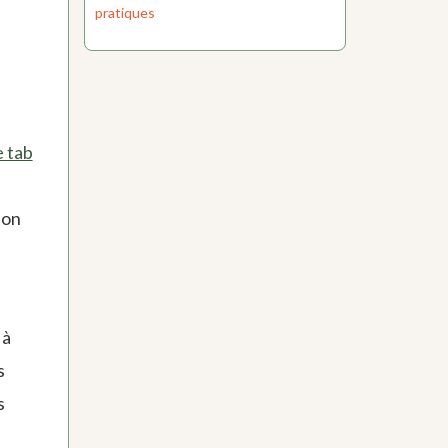
pratiques
e tab
son
 à
s
s