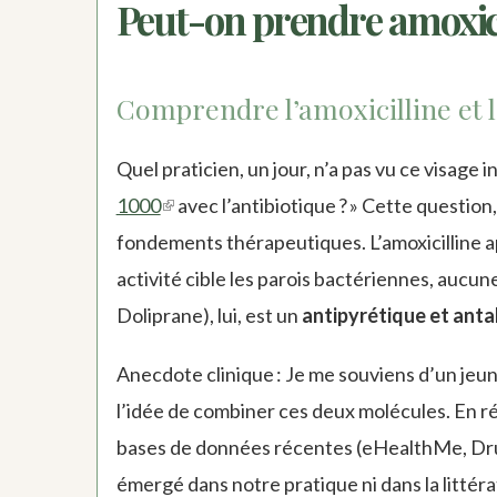
Peut-on prendre amoxici
Comprendre l’amoxicilline et 
Quel praticien, un jour, n’a pas vu ce visage 
1000
(link
avec l’antibiotique ? » Cette questio
fondements thérapeutiques. L’amoxicilline ap
is
activité cible les parois bactériennes, aucune
external)
Doliprane), lui, est un
antipyrétique et anta
Anecdote clinique : Je me souviens d’un jeun
l’idée de combiner ces deux molécules. En ré
bases de données récentes (eHealthMe, Drugs
émergé dans notre pratique ni dans la littéra