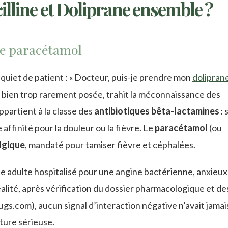
lline et Doliprane ensemble ?
le paracétamol
inquiet de patient : « Docteur, puis-je prendre mon
dolipran
n, bien trop rarement posée, trahit la méconnaissance des
partient à la classe des
antibiotiques bêta-lactamines
: 
 affinité pour la douleur ou la fièvre. Le
paracétamol
(ou
lgique
, mandaté pour tamiser fièvre et céphalées.
e adulte hospitalisé pour une angine bactérienne, anxieux
alité, après vérification du dossier pharmacologique et de
.com), aucun signal d’interaction négative n’avait jamai
ture sérieuse.