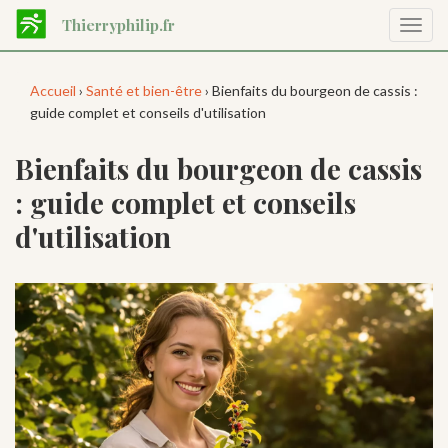
Aller
Thierryphilip.fr
Affic
au
la
contenu
navig
principal
Accueil
›
Santé et bien-être
› Bienfaits du bourgeon de cassis :
guide complet et conseils d'utilisation
Bienfaits du bourgeon de cassis
: guide complet et conseils
d'utilisation