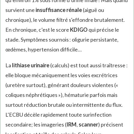
qu’environ 1% sous forme d’urine finale ! Mais quand
survient une
insuffisance rénale
(aiguë ou
chronique), le volume filtré s'effondre brutalement.
En chronique, c’est le score
KDIGO
qui précise le
stade. Symptômes sournois : oligurie persistante,
œdèmes, hypertension difficile…
La
lithiase urinaire
(calculs) est tout aussi traîtresse :
elle bloque mécaniquement les voies excrétrices
(uretère surtout), générant douleurs violentes («
coliques néphrétiques »), hématurie parfois mais
surtout réduction brutale ou intermittente du flux.
L’ECBU décèle rapidement toute surinfection
secondaire; les imageries (
IRM
,
scanner
) précisent