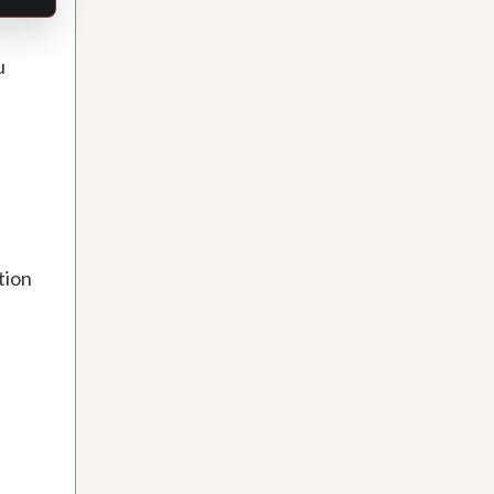
u
tion