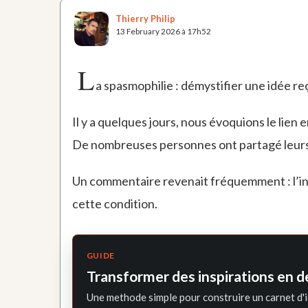
Thierry Philip
13 February 2026 à 17h52
L
a spasmophilie : démystifier une idée r
Il y a quelques jours, nous évoquions le lien 
De nombreuses personnes ont partagé leurs 
Un commentaire revenait fréquemment : l’i
cette condition.
GUIDE
Transformer des inspirations en d
Une methode simple pour construire un carnet d'i