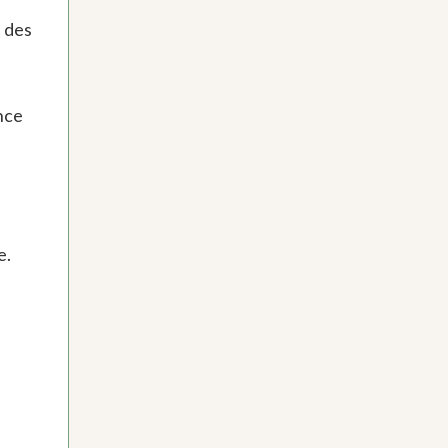
t des
ance
e.