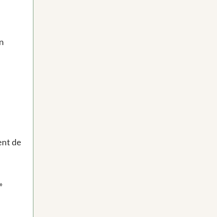
n
ent de
»