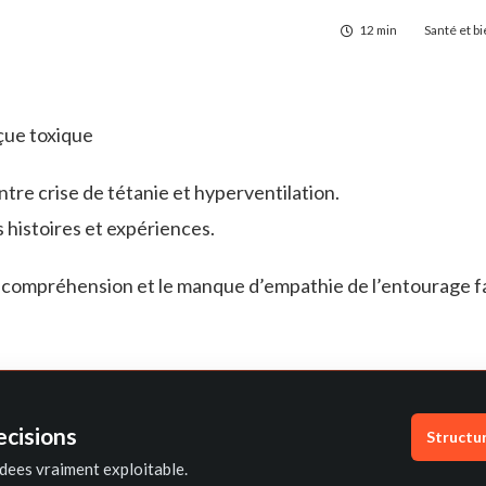
12 min
Santé et b
eçue toxique
entre crise de tétanie et hyperventilation.
histoires et expériences.
ncompréhension et le manque d’empathie de l’entourage f
ecisions
Structu
dees vraiment exploitable.