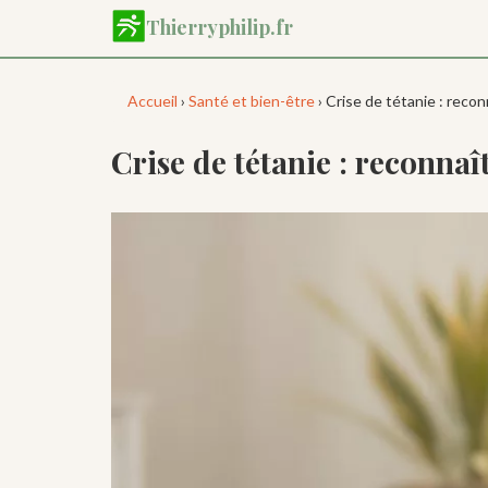
Aller
Thierryphilip.fr
au
contenu
principal
Accueil
›
Santé et bien-être
› Crise de tétanie : reco
Crise de tétanie : reconnaî