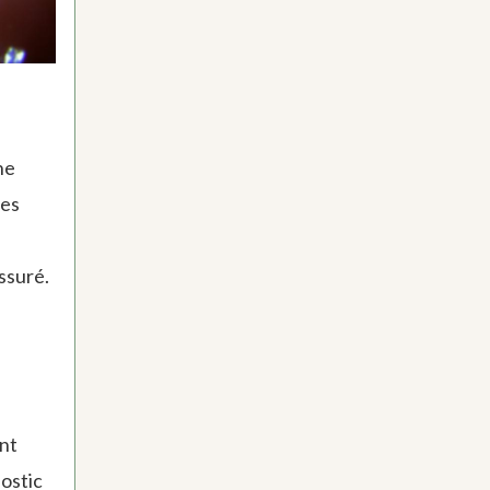
ne
les
issuré.
nt
ostic