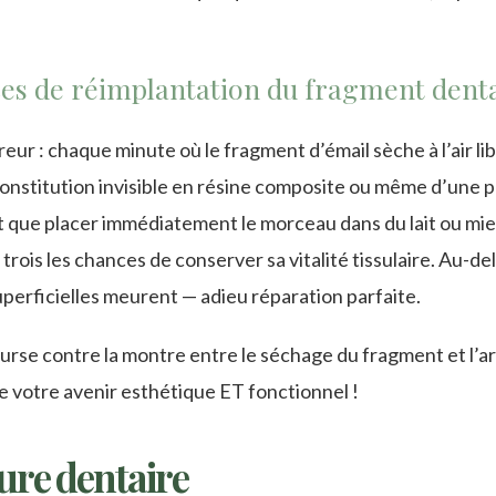
nces de réimplantation du fragment dent
ur : chaque minute où le fragment d’émail sèche à l’air li
constitution invisible en résine composite ou même d’une 
t que placer immédiatement le morceau dans du lait ou mi
r trois les chances de conserver sa vitalité tissulaire. Au-de
uperficielles meurent — adieu réparation parfaite.
 course contre la montre entre le séchage du fragment et l’a
ue votre avenir esthétique ET fonctionnel !
ture dentaire