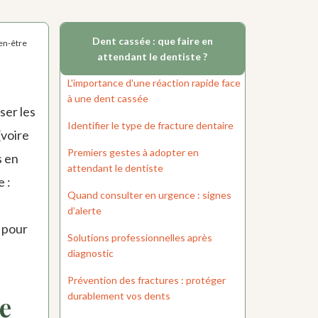
Dent cassée : que faire en
ien-être
attendant le dentiste ?
L'importance d'une réaction rapide face
à une dent cassée
ser les
Identifier le type de fracture dentaire
(voire
Premiers gestes à adopter en
s en
attendant le dentiste
 :
Quand consulter en urgence : signes
d’alerte
s pour
Solutions professionnelles après
diagnostic
Prévention des fractures : protéger
durablement vos dents
e