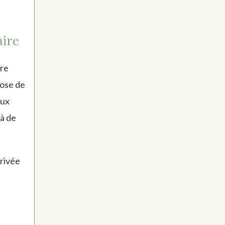
aire
bre
pose de
eux
là de
rrivée