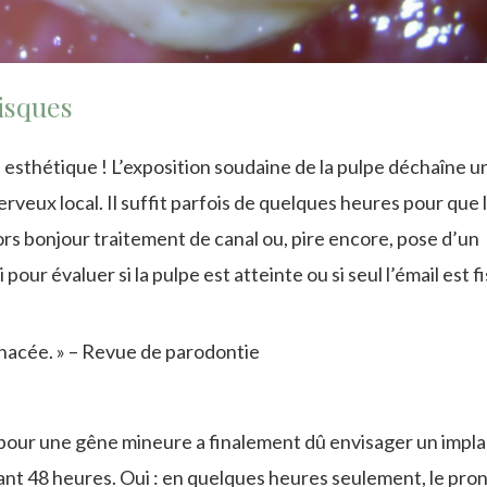
isques
l esthétique ! L’exposition soudaine de la pulpe déchaîne u
rveux local. Il suffit parfois de quelques heures pour que 
rs bonjour traitement de canal ou, pire encore, pose d’un
our évaluer si la pulpe est atteinte ou si seul l’émail est f
enacée. » – Revue de parodontie
 pour une gêne mineure a finalement dû envisager un impla
ant 48 heures. Oui : en quelques heures seulement, le pron