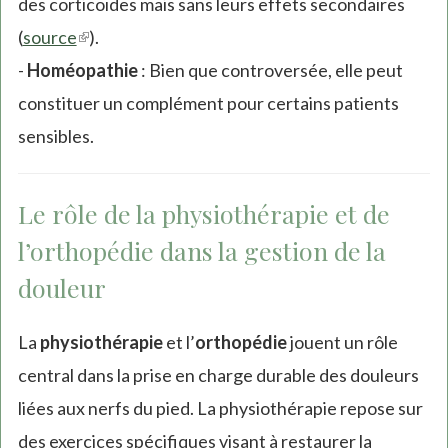
des corticoïdes mais sans leurs effets secondaires
(
source
(link
).
-
Homéopathie
is
: Bien que controversée, elle peut
constituer un complément pour certains patients
external)
sensibles.
Le rôle de la physiothérapie et de
l’orthopédie dans la gestion de la
douleur
La
physiothérapie
et l’
orthopédie
jouent un rôle
central dans la prise en charge durable des douleurs
liées aux nerfs du pied. La physiothérapie repose sur
des exercices spécifiques visant à restaurer la