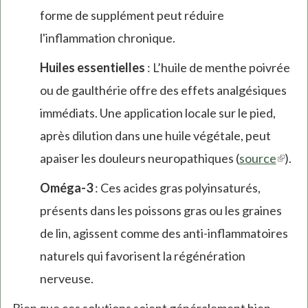
forme de supplément peut réduire
l'inflammation chronique.
Huiles essentielles
: L’huile de menthe poivrée
ou de gaulthérie offre des effets analgésiques
immédiats. Une application locale sur le pied,
après dilution dans une huile végétale, peut
apaiser les douleurs neuropathiques (
source
(link
).
is
Oméga-3
: Ces acides gras polyinsaturés,
exter
présents dans les poissons gras ou les graines
de lin, agissent comme des anti-inflammatoires
naturels qui favorisent la régénération
nerveuse.