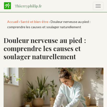
Aller
Thierryphilip.fr
Affic
au
la
contenu
navig
principal
Accueil
›
Santé et bien-être
› Douleur nerveuse au pied :
comprendre les causes et soulager naturellement
Douleur nerveuse au pied :
comprendre les causes et
soulager naturellement