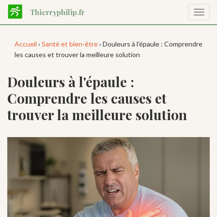
Aller
Thierryphilip.fr
Affic
au
la
contenu
navig
principal
Accueil
›
Santé et bien-être
› Douleurs à l'épaule : Comprendre
les causes et trouver la meilleure solution
Douleurs à l'épaule :
Comprendre les causes et
trouver la meilleure solution