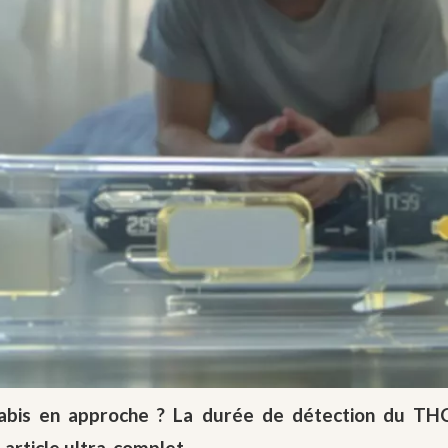
nabis en approche ? La durée de détection du T
 article ultra-complet.