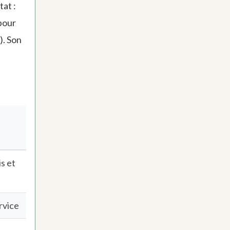
at :
pour
). Son
is et
rvice