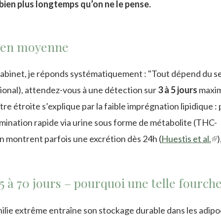
s bien plus longtemps qu’on ne le pense.
rs en moyenne
cabinet, je réponds systématiquement : "Tout dépend du se
tional), attendez-vous à une détection sur
3 à 5 jours
maxi
 étroite s’explique par la faible imprégnation lipidique :
limination rapide via urine sous forme de métabolite (THC-
 montrent parfois une excrétion dès 24h (
Huestis et al.
(li
)
is
ex
5 à 70 jours – pourquoi une telle fourche
hilie extrême entraîne son stockage durable dans les adip