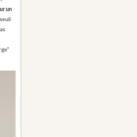
ur un
seuil
pas
rge"