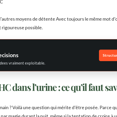
HC
 d’autres moyens de détente Avec toujours le même mot d’o
t rigoureuse possible.
ecisions
Structu
dees vraiment exploitable.
 dans l’urine : ce qu’il faut sav
emain ? Voilà une question qui mérite d’être posée. Parce q
r magie durant la nuit, même si la tentation de croire à u