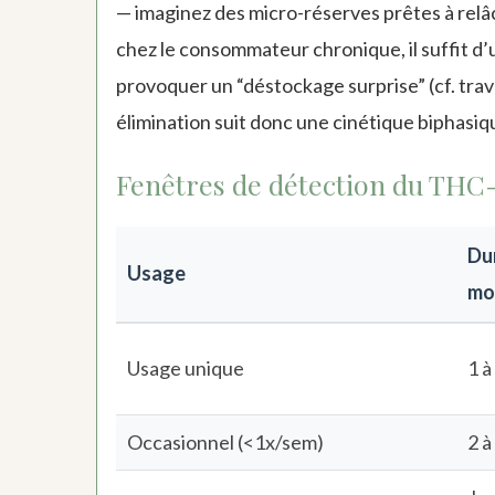
— imaginez des micro-réserves prêtes à rel
chez le consommateur chronique, il suffit d
provoquer un “déstockage surprise” (cf. trav
élimination suit donc une cinétique biphasiq
Fenêtres de détection du THC
Du
Usage
mo
Usage unique
1 à
Occasionnel (<1x/sem)
2 à