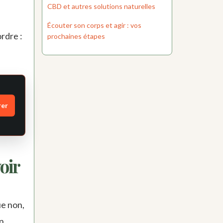
CBD et autres solutions naturelles
Écouter son corps et agir : vos
rdre :
prochaines étapes
rer
oir
ue non,
n