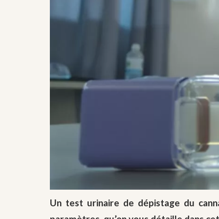
Un test urinaire de dépistage du can
paramètres, qu’on vous détaille dans cet