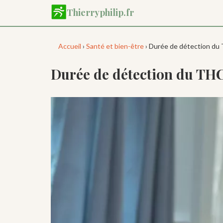
Aller
Thierryphilip.fr
au
contenu
principal
Accueil
›
Santé et bien-être
› Durée de détection du T
Durée de détection du THC 