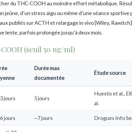
âcher du THC-COOH au moindre effort métabolique. Résult
’un jeûne, d’un stress aigu ou même d’une séance sportive 
aux publiés sur ACTH et relargage in vivo [Wiley, Rawitch]
ue lente, parfois prolongée jusqu’à deux mois.
-COOH (seuil 50 ng/ml)
rée
Durée max
Étude source
yenne
documentée
Huestis et al., Ell
 3 jours
5 jours
al.
 6 jours
~7 jours
Drogues Info Se