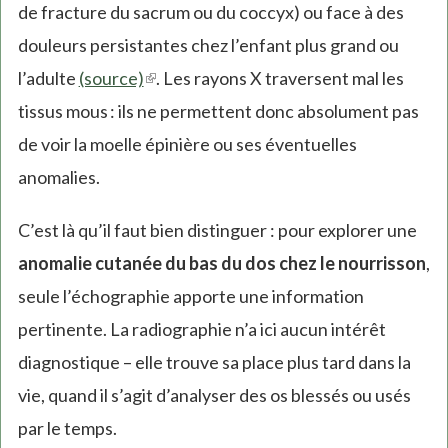
de fracture du sacrum ou du coccyx) ou face à des
douleurs persistantes chez l’enfant plus grand ou
l’adulte
(source)
(link
. Les rayons X traversent mal les
tissus mous : ils ne permettent donc absolument pas
is
de voir la moelle épinière ou ses éventuelles
external)
anomalies.
C’est là qu’il faut bien distinguer : pour explorer une
anomalie cutanée du bas du dos chez le nourrisson
,
seule l’échographie apporte une information
pertinente. La radiographie n’a ici aucun intérêt
diagnostique – elle trouve sa place plus tard dans la
vie, quand il s’agit d’analyser des os blessés ou usés
par le temps.