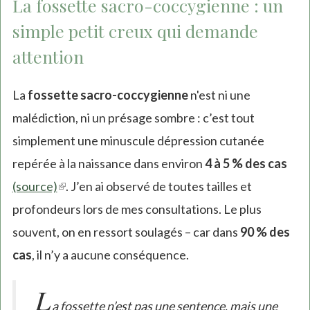
La fossette sacro-coccygienne : un
simple petit creux qui demande
attention
La
fossette sacro-coccygienne
n'est ni une
malédiction, ni un présage sombre : c’est tout
simplement une minuscule dépression cutanée
repérée à la naissance dans environ
4 à 5 % des cas
(source)
(link
. J’en ai observé de toutes tailles et
profondeurs lors de mes consultations. Le plus
is
souvent, on en ressort soulagés – car dans
external)
90 % des
cas
, il n’y a aucune conséquence.
L
a fossette n’est pas une sentence, mais une