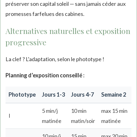
préserver son capital soleil — sans jamais céder aux
promesses farfelues des cabines.
Alternatives naturelles et exposition
progressive
La clef ? L’adaptation, selon le phototype !
Planning d’exposition conseillé :
Phototype
Jours 1-3
Jours 4-7
Semaine 2
5 min/j
10 min
max 15 min
I
matinée
matin/soir
matinée
10 min/j
15 min
max 20 min