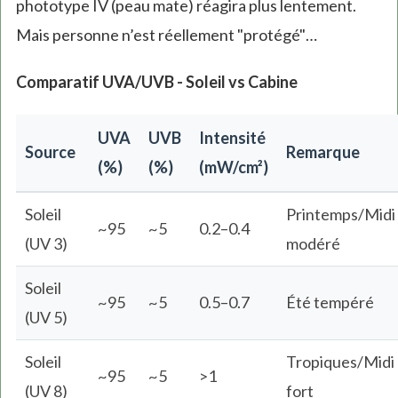
phototype IV (peau mate) réagira plus lentement.
Mais personne n’est réellement "protégé"…
Comparatif UVA/UVB - Soleil vs Cabine
UVA
UVB
Intensité
Source
Remarque
(%)
(%)
(mW/cm²)
Soleil
Printemps/Midi
~95
~5
0.2–0.4
(UV 3)
modéré
Soleil
~95
~5
0.5–0.7
Été tempéré
(UV 5)
Soleil
Tropiques/Midi
~95
~5
>1
(UV 8)
fort