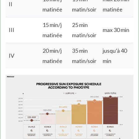
II
matinée
matin/soir
matinée
15 min/j
25 min
III
max 30 min
matinée
matin/soir
20 min/j
35 min
jusqu’à 40
IV
matinée
matin/soir
min