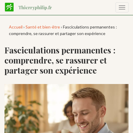
Aller
Thierryphilip.fr
Affic
au
la
contenu
navig
principal
Accueil
›
Santé et bien-être
› Fasciculations permanentes :
comprendre, se rassurer et partager son expérience
Fasciculations permanentes :
comprendre, se rassurer et
partager son expérience