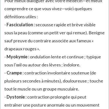
Pour mieux dialoguer avec votre médecin—et mieux
comprendre ce que vous vivez—voici quelques
définitions utiles :
-
Fasciculation :
secousse rapide et brève visible
sous la peau (comme un petit ver qui remue). Benigne
sauf preuve du contraire associée aux fameux «
drapeaux rouges ».
-
Myokymie :
ondulation lente et continue ; typique
sous l’œil ou autour des lèvres ; indolore.
-
Crampe :
contraction involontaire soutenue (de
plusieurs secondes à minutes), douloureuse ; touche
tout le muscle ou un groupe musculaire.
-
Dystonie :
contraction prolongée qui peut
entraîner une posture anormale ou un mouvement