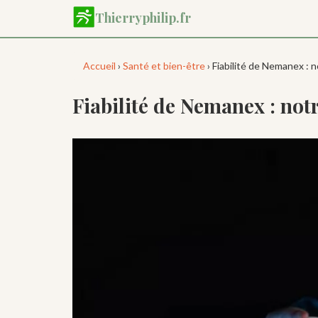
Aller
Thierryphilip.fr
au
contenu
principal
Accueil
›
Santé et bien-être
› Fiabilité de Nemanex : 
Fiabilité de Nemanex : notr