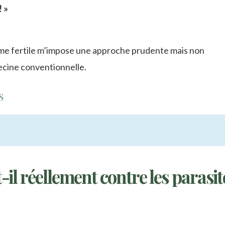
 »
me fertile m’impose une approche prudente mais non
ecine conventionnelle.
s
 réellement contre les parasit