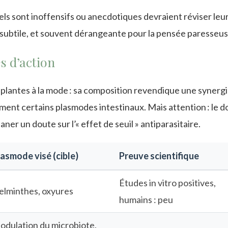
ls sont inoffensifs ou anecdotiques devraient réviser leu
lus subtile, et souvent dérangeante pour la pensée paresseus
s d’action
plantes à la mode : sa composition revendique une synerg
ment certains plasmodes intestinaux. Mais attention : le 
ner un doute sur l’« effet de seuil » antiparasitaire.
asmode visé (cible)
Preuve scientifique
Études in vitro positives,
elminthes, oxyures
humains : peu
odulation du microbiote,