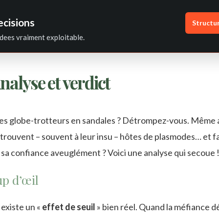
ecisions
Structu
dees vraiment exploitable.
nalyse et verdict
 les globe-trotteurs en sandales ? Détrompez-vous. Même 
rouvent – souvent à leur insu – hôtes de plasmodes… et fa
 sa confiance aveuglément ? Voici une analyse qui secoue 
up d’œil
 existe un «
effet de seuil
» bien réel. Quand la méfiance 