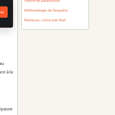
contre les parasitoses
Méthodologie de l’enquête
rer
Nemanex : notre avis final
au
ce à la
!
dépasse