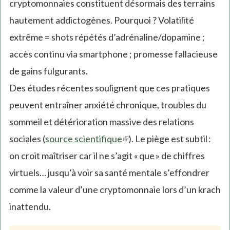
cryptomonnaies constituent désormais des terrains
hautement addictogènes. Pourquoi ? Volatilité
extrême = shots répétés d’adrénaline/dopamine ;
accès continu via smartphone ; promesse fallacieuse
de gains fulgurants.
Des études récentes soulignent que ces pratiques
peuvent entraîner anxiété chronique, troubles du
sommeil et détérioration massive des relations
sociales (
source scientifique
(link
). Le piège est subtil :
on croit maîtriser car il ne s’agit « que » de chiffres
is
virtuels… jusqu’à voir sa santé mentale s’effondrer
external)
comme la valeur d’une cryptomonnaie lors d’un krach
inattendu.