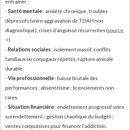
entraîner :
-
Santé mentale
: anxiété chronique, troubles
dépressifs (voire aggravation de TDAH non
diagnostiqué), crises d’angoisse récurrentes (
source
(link
)
is
-
Relations sociales
: isolement massif, conflits
external)
familiaux ou conjugaux répétés, rupture amicale
durable.
-
Vie professionnelle
: baisse brutale des
performances ; absentéisme ; licenciements non
rares.
-
Situation financière
: endettement progressif voire
surendettement ; gestion chaotique du budget ;
ventes compulsives pour financer l’addiction.