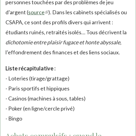
personnes touchées par des problèmes de jeu
d’argent (
source
(link
). Dans les cabinets spécialisés ou
CSAPA, ce sont des profils divers qui arrivent :
is
étudiants ruinés, retraités isolés… Tous décrivent la
external)
dichotomie entre plaisir fugace et honte abyssale
,
l’effondrement des finances et des liens sociaux.
Liste récapitulative :
- Loteries (tirage/grattage)
- Paris sportifs et hippiques
- Casinos (machines à sous, tables)
- Poker (en ligne/cercle privé)
- Bingo
Achats compulsifs : quand le