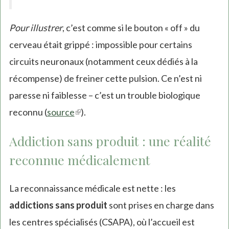
Pour illustrer
, c’est comme si le bouton « off » du
cerveau était grippé : impossible pour certains
circuits neuronaux (notamment ceux dédiés à la
récompense) de freiner cette pulsion. Ce n’est ni
paresse ni faiblesse – c’est un trouble biologique
reconnu (
source
(link
).
is
Addiction sans produit : une réalité
external)
reconnue médicalement
La reconnaissance médicale est nette : les
addictions sans produit
sont prises en charge dans
les centres spécialisés (CSAPA), où l’accueil est