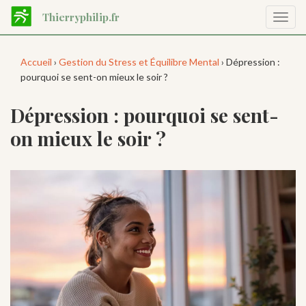
Aller
Thierryphilip.fr
Affic
au
la
contenu
navig
principal
Accueil
›
Gestion du Stress et Équilibre Mental
› Dépression :
pourquoi se sent-on mieux le soir ?
Dépression : pourquoi se sent-
on mieux le soir ?