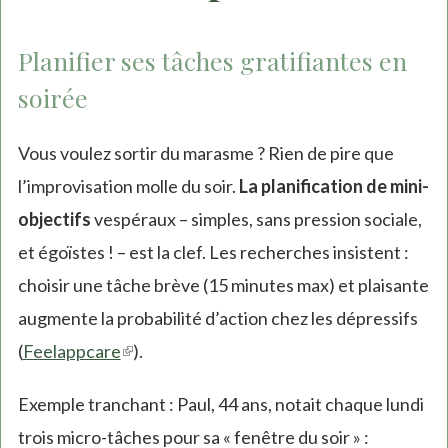
Planifier ses tâches gratifiantes en
soirée
Vous voulez sortir du marasme ? Rien de pire que
l’improvisation molle du soir.
La planification de mini-
objectifs
vespéraux – simples, sans pression sociale,
et égoïstes ! – est la clef. Les recherches insistent :
choisir une tâche brève (15 minutes max) et plaisante
augmente la probabilité d’action chez les dépressifs
(
Feelappcare
(link
).
is
Exemple tranchant : Paul, 44 ans, notait chaque lundi
external)
trois micro-tâches pour sa « fenêtre du soir » :