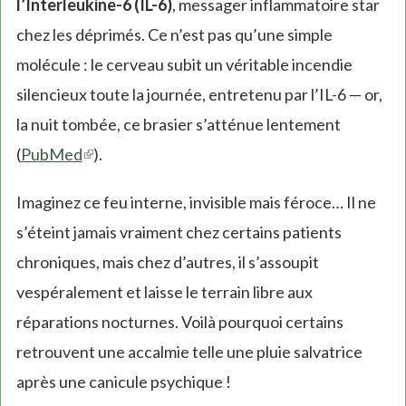
l’Interleukine-6 (IL-6)
, messager inflammatoire star
chez les déprimés. Ce n’est pas qu’une simple
molécule : le cerveau subit un véritable incendie
silencieux toute la journée, entretenu par l’IL-6 — or,
la nuit tombée, ce brasier s’atténue lentement
(
PubMed
(link
).
is
Imaginez ce feu interne, invisible mais féroce… Il ne
external)
s’éteint jamais vraiment chez certains patients
chroniques, mais chez d’autres, il s’assoupit
vespéralement et laisse le terrain libre aux
réparations nocturnes. Voilà pourquoi certains
retrouvent une accalmie telle une pluie salvatrice
après une canicule psychique !