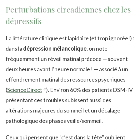
Perturbations circadiennes chez les
dépressifs
La littérature clinique est lapidaire (et trop ignorée!) :
dans la
dépression mélancolique
, on note
fréquemment un réveil matinal précoce — souvent
deux heures avant l’heure normale ! — associé à un
effondrement matinal des ressources psychiques
(
ScienceDirect
(link
). Environ 60% des patients DSM-IV
présentant ces troubles subissent aussi des
is
altérations majeures du sommeil et un décalage
external)
pathologique des phases veille/sommeil.
Ceux qui pensent que "c’est dans la tête" oublient