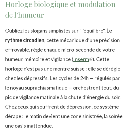
Horloge biologique et modulation
de l’humeur
Oubliez les slogans simplistes sur "l'équilibre".
Le
rythme circadien
, cette mécanique d’une précision
effroyable, règle chaque micro-seconde de votre
humeur, mémoire et vigilance (
Inserm
(link
). Cette
horloge n'est pas une montre suisse : elle se dérègle
is
chez les dépressifs. Les cycles de 24h — régulés par
external)
le noyau suprachiasmatique — orchestrent tout, du
pic de vigilance matinale à la chute d’énergie du soir.
Chez ceux qui souffrent de dépression, ce système
dérape : le matin devient une zone sinistrée, la soirée
une oasis inattendue.