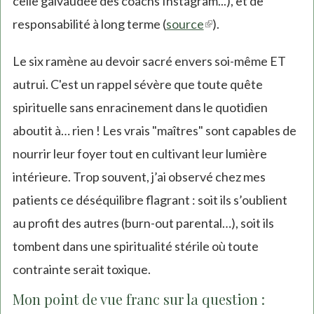
celle galvaudée des coachs Instagram...), et de
responsabilité à long terme (
source
(link
).
is
Le six ramène au devoir sacré envers soi-même ET
external)
autrui. C'est un rappel sévère que toute quête
spirituelle sans enracinement dans le quotidien
aboutit à… rien ! Les vrais "maîtres" sont capables de
nourrir leur foyer tout en cultivant leur lumière
intérieure. Trop souvent, j’ai observé chez mes
patients ce déséquilibre flagrant : soit ils s’oublient
au profit des autres (burn-out parental…), soit ils
tombent dans une spiritualité stérile où toute
contrainte serait toxique.
Mon point de vue franc sur la question :