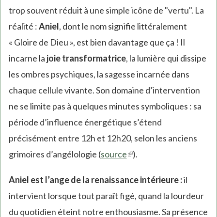
trop souvent réduit à une simple icône de "vertu". La
réalité :
Aniel
, dont le nom signifie littéralement
« Gloire de Dieu », est bien davantage que ça ! Il
incarne la
joie transformatrice
, la lumière qui dissipe
les ombres psychiques, la sagesse incarnée dans
chaque cellule vivante. Son domaine d’intervention
ne se limite pas à quelques minutes symboliques : sa
période d’influence énergétique s’étend
précisément entre 12h et 12h20, selon les anciens
grimoires d’angélologie (
source
(link
).
is
Aniel est l’ange de la renaissance intérieure :
il
external)
intervient lorsque tout paraît figé, quand la lourdeur
du quotidien éteint notre enthousiasme. Sa présence