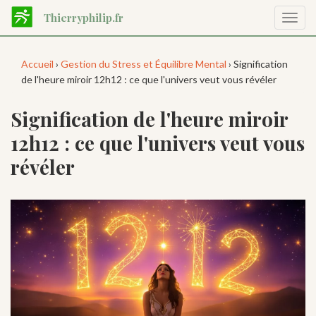
Aller
Thierryphilip.fr
Affic
au
la
contenu
navig
principal
Accueil
›
Gestion du Stress et Équilibre Mental
› Signification
de l'heure miroir 12h12 : ce que l'univers veut vous révéler
Signification de l'heure miroir
12h12 : ce que l'univers veut vous
révéler