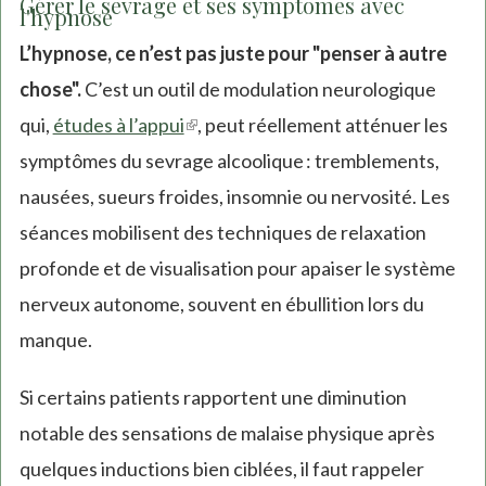
Gérer le sevrage et ses symptômes avec
l'hypnose
L’hypnose, ce n’est pas juste pour "penser à autre
chose".
C’est un outil de modulation neurologique
qui,
études à l’appui
(link
, peut réellement atténuer les
symptômes du sevrage alcoolique : tremblements,
is
nausées, sueurs froides, insomnie ou nervosité. Les
external)
séances mobilisent des techniques de relaxation
profonde et de visualisation pour apaiser le système
nerveux autonome, souvent en ébullition lors du
manque.
Si certains patients rapportent une diminution
notable des sensations de malaise physique après
quelques inductions bien ciblées, il faut rappeler