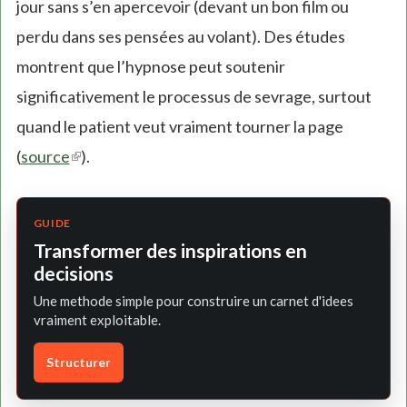
jour sans s’en apercevoir (devant un bon film ou
perdu dans ses pensées au volant). Des études
montrent que l’hypnose peut soutenir
significativement le processus de sevrage, surtout
quand le patient veut vraiment tourner la page
(
source
(link
).
is
external)
GUIDE
Transformer des inspirations en
decisions
Une methode simple pour construire un carnet d'idees
vraiment exploitable.
Structurer