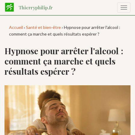
Aller
Thierryphilip.fr
Affic
au
la
contenu
navig
principal
Accueil
›
Santé et bien-être
› Hypnose pour arrêter l'alcool :
comment ça marche et quels résultats espérer ?
Hypnose pour arrêter l'alcool :
comment ça marche et quels
résultats espérer ?