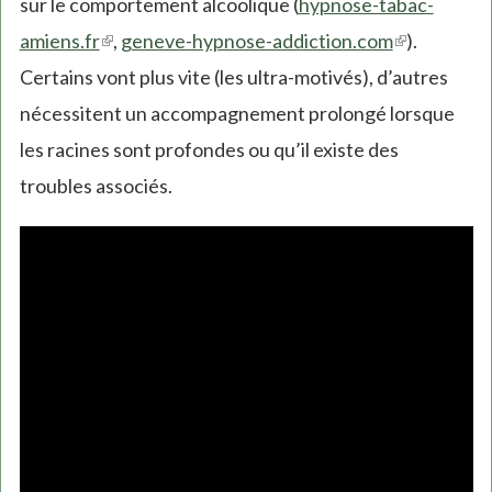
sur le comportement alcoolique (
hypnose-tabac-
amiens.fr
(link
,
geneve-hypnose-addiction.com
(link
).
Certains vont plus vite (les ultra-motivés), d’autres
is
is
nécessitent un accompagnement prolongé lorsque
external)
external)
les racines sont profondes ou qu’il existe des
troubles associés.