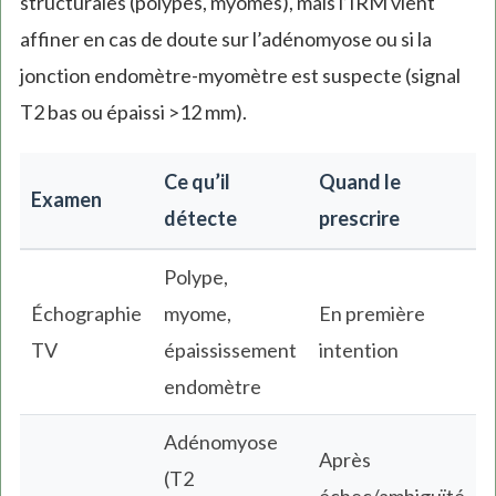
structurales (polypes, myomes), mais l’IRM vient
affiner en cas de doute sur l’adénomyose ou si la
jonction endomètre-myomètre est suspecte (signal
T2 bas ou épaissi >12 mm).
Ce qu’il
Quand le
Examen
détecte
prescrire
Polype,
Échographie
myome,
En première
TV
épaississement
intention
endomètre
Adénomyose
Après
(T2