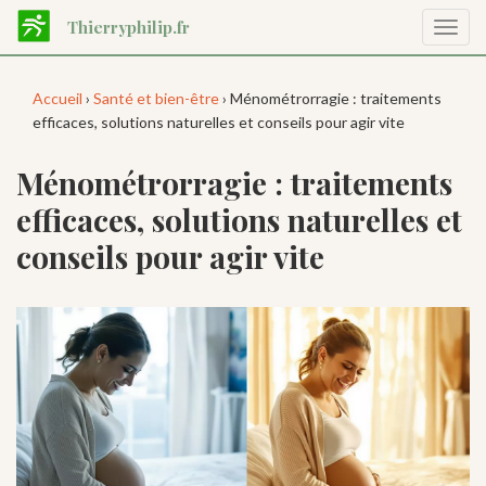
Aller
Thierryphilip.fr
Affic
au
la
contenu
navig
principal
Accueil
›
Santé et bien-être
› Ménométrorragie : traitements
efficaces, solutions naturelles et conseils pour agir vite
Ménométrorragie : traitements
efficaces, solutions naturelles et
conseils pour agir vite