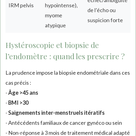
échec/ambiguïté
IRM pelvis
hypointense),
de l’écho ou
myome
suspicion forte
atypique
Hystéroscopie et biopsie de
l’endomètre : quand les prescrire ?
La prudence impose la biopsie endométriale dans ces
cas précis :
-
Âge >45 ans
-
BMI >30
-
Saignements inter-menstruels itératifs
- Antécédents familiaux de cancer gynéco ou sein
- Non-réponse à 3 mois de traitement médical adapté