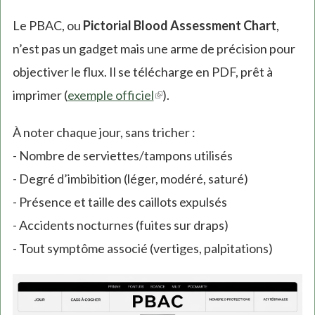
Le PBAC, ou
Pictorial Blood Assessment Chart
,
n’est pas un gadget mais une arme de précision pour
objectiver le flux. Il se télécharge en PDF, prêt à
imprimer (
exemple officiel
(link
).
is
À noter chaque jour, sans tricher :
external)
- Nombre de serviettes/tampons utilisés
- Degré d’imbibition (léger, modéré, saturé)
- Présence et taille des caillots expulsés
- Accidents nocturnes (fuites sur draps)
- Tout symptôme associé (vertiges, palpitations)