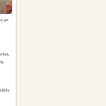
ec un
ertes,
la
cultés