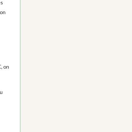
es
ion
, on
ou