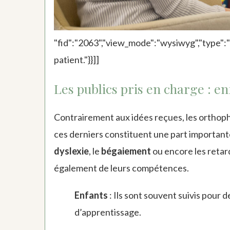
"fid":"2063","view_mode":"wysiwyg","type":"
patient."}}]]
Les publics pris en charge : e
Contrairement aux idées reçues, les orthoph
ces derniers constituent une part important
dyslexie
, le
bégaiement
ou encore les retard
également de leurs compétences.
Enfants
: Ils sont souvent suivis pour 
d’apprentissage.