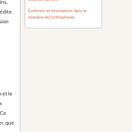
ins,
Évolution et innovations dans le
nédite
domaine de l’orthophonie
sion
 et le
x
 Ce
er, que