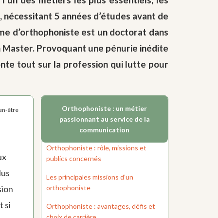
s, nécessitant 5 années d’études avant de
lôme d’orthophoniste est un doctorat dans
en Master. Provoquant une pénurie inédite
nte tout sur la profession qui lutte pour
Orthophoniste : un métier
ien-être
passionnant au service de la
communication
Orthophoniste : rôle, missions et
ux
publics concernés
lus
Les principales missions d’un
orthophoniste
sion
 si
Orthophoniste : avantages, défis et
choix de carrière