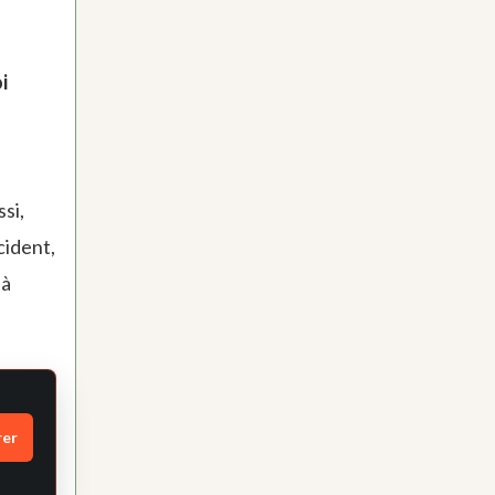
i
si,
cident,
 à
rer