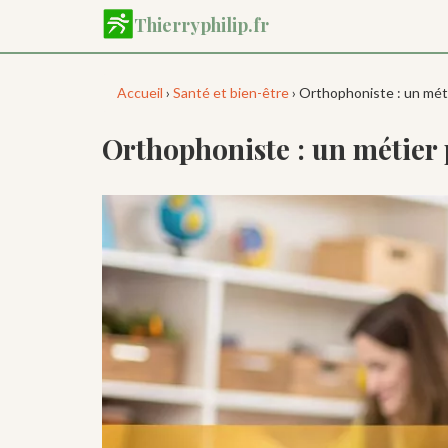
Aller
Thierryphilip.fr
au
contenu
principal
Accueil
›
Santé et bien-être
› Orthophoniste : un mét
Orthophoniste : un métier