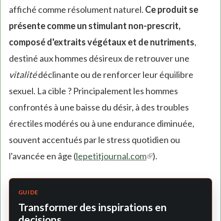
affiché comme résolument naturel.
Ce produit se
présente comme un stimulant non-prescrit,
composé d'extraits végétaux et de nutriments
,
destiné aux hommes désireux de retrouver une
vitalité
déclinante ou de renforcer leur équilibre
sexuel. La cible ? Principalement les hommes
confrontés à une baisse du désir, à des troubles
érectiles modérés ou à une endurance diminuée,
souvent accentués par le stress quotidien ou
l'avancée en âge (
lepetitjournal.com
(link
).
is
external)
GUIDE
Transformer des inspirations en
decisions