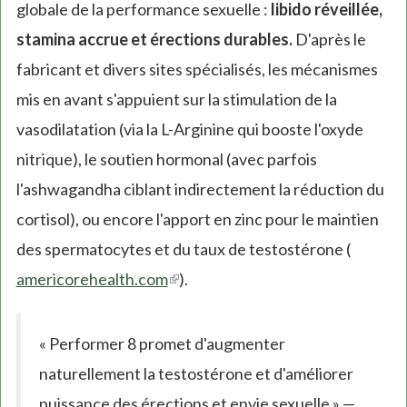
globale de la performance sexuelle :
libido réveillée,
stamina accrue et érections durables.
D'après le
fabricant et divers sites spécialisés, les mécanismes
mis en avant s'appuient sur la stimulation de la
vasodilatation (via la L-Arginine qui booste l'oxyde
nitrique), le soutien hormonal (avec parfois
l'ashwagandha ciblant indirectement la réduction du
cortisol), ou encore l'apport en zinc pour le maintien
des spermatocytes et du taux de testostérone (
americorehealth.com
(link
).
is
external)
« Performer 8 promet d'augmenter
naturellement la testostérone et d'améliorer
puissance des érections et envie sexuelle » —