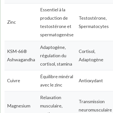
Essentiel à la
production de
Testostérone,
Zinc
testostérone et
Spermatocytes
spermatogenèse
Adaptogène,
KSM-66®
Cortisol,
régulation du
Ashwagandha
Adaptogène
cortisol, stamina
Équilibre minéral
Cuivre
Antioxydant
avec le zinc
Relaxation
Transmission
Magnesium
musculaire,
neuromusculaire