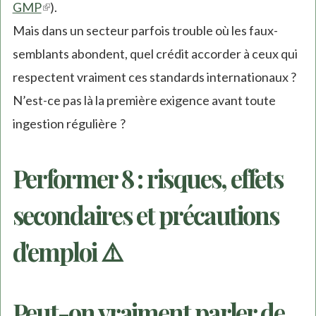
GMP
(link
).
Mais dans un secteur parfois trouble où les faux-
is
semblants abondent, quel crédit accorder à ceux qui
external)
respectent vraiment ces standards internationaux ?
N’est-ce pas là la première exigence avant toute
ingestion régulière ?
Performer 8 : risques, effets
secondaires et précautions
d'emploi ⚠️
Peut-on vraiment parler de