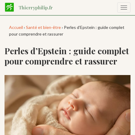
Aller
Thierryphilip.fr
Affic
au
la
contenu
navig
principal
Accueil
›
Santé et bien-être
› Perles d’Epstein : guide complet
pour comprendre et rassurer
Perles d’Epstein : guide complet
pour comprendre et rassurer