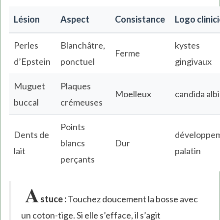
Lésion
Aspect
Consistance
Logo clinic
Perles
Blanchâtre,
kystes
Ferme
d’Epstein
ponctuel
gingivaux
Muguet
Plaques
Moelleux
candida alb
buccal
crémeuses
Points
Dents de
développe
blancs
Dur
lait
palatin
perçants
A
stuce :
Touchez doucement la bosse avec
un coton-tige. Si elle s’efface, il s’agit