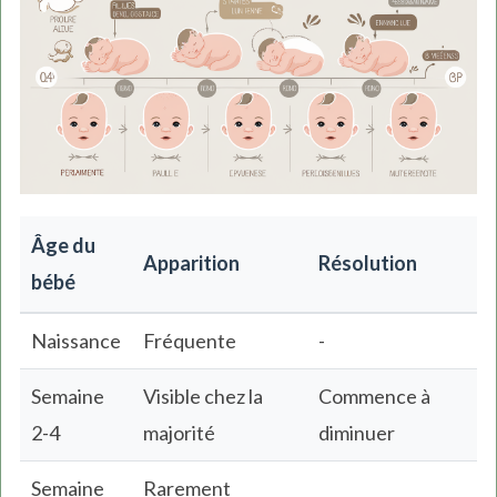
Âge du
Apparition
Résolution
bébé
Naissance
Fréquente
-
Semaine
Visible chez la
Commence à
2-4
majorité
diminuer
Semaine
Rarement