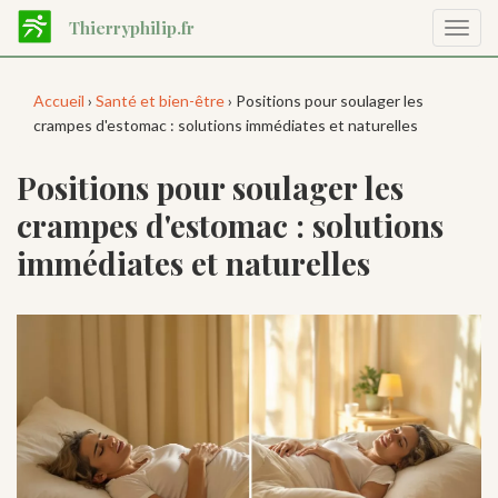
Aller
Thierryphilip.fr
Affic
au
la
contenu
navig
principal
Accueil
›
Santé et bien-être
› Positions pour soulager les
crampes d'estomac : solutions immédiates et naturelles
Positions pour soulager les
crampes d'estomac : solutions
immédiates et naturelles