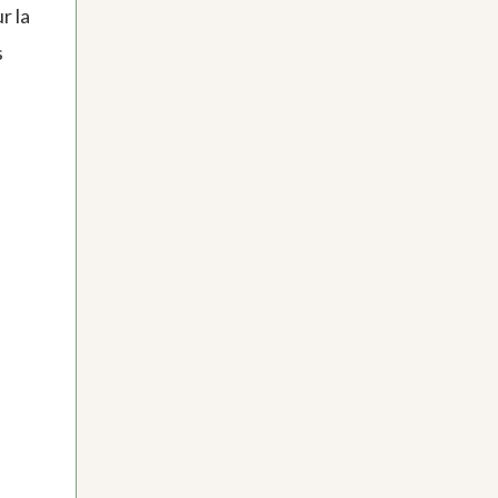
r la
s