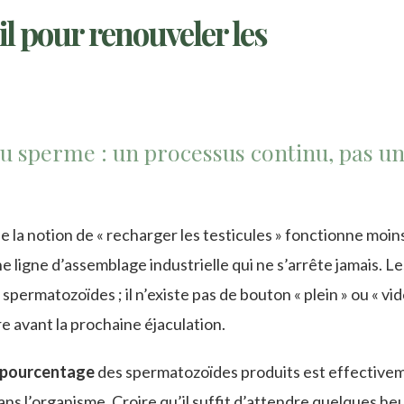
l pour renouveler les
du sperme : un processus continu, pas u
 la notion de « recharger les testicules » fonctionne moin
ligne d’assemblage industrielle qui ne s’arrête jamais. Le
spermatozoïdes ; il n’existe pas de bouton « plein » ou « vide
re avant la prochaine éjaculation.
 pourcentage
des spermatozoïdes produits est effective
dans l’organisme. Croire qu’il suffit d’attendre quelques he