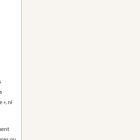
n
s
s
 », ni
ment
ures ou