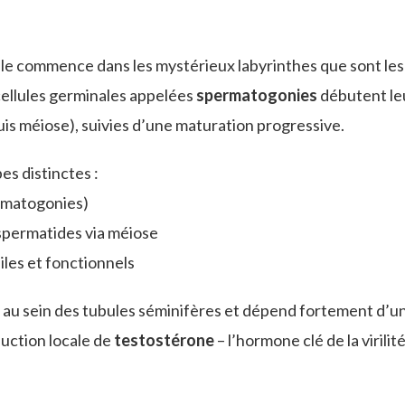
Elle commence dans les mystérieux labyrinthes que sont les
 cellules germinales appelées
spermatogonies
débutent le
uis méiose), suivies d’une maturation progressive.
s distinctes :
ermatogonies)
spermatides via méiose
les et fonctionnels
t au sein des tubules séminifères et dépend fortement d’u
uction locale de
testostérone
– l’hormone clé de la virilit