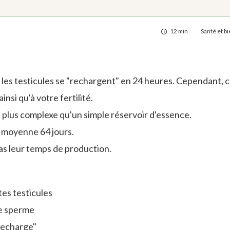
12 min
Santé et b
les testicules se "rechargent" en 24 heures. Cependant, 
nsi qu'à votre fertilité.
 plus complexe qu'un simple réservoir d'essence.
 moyenne 64 jours.
as leur temps de production.
tes testicules
le sperme
"recharge"