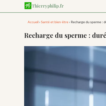
Aller
Thierryphilip.fr
au
contenu
principal
Accueil
›
Santé et bien-être
› Recharge du sperme : du
Recharge du sperme : durée