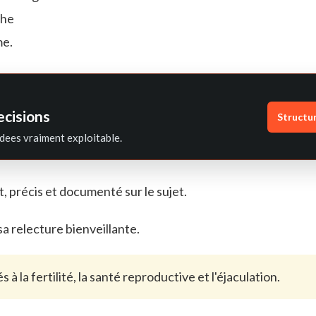
the
me.
ecisions
Structu
dees vraiment exploitable.
, précis et documenté sur le sujet.
sa relecture bienveillante.
s à la fertilité, la santé reproductive et l'éjaculation.