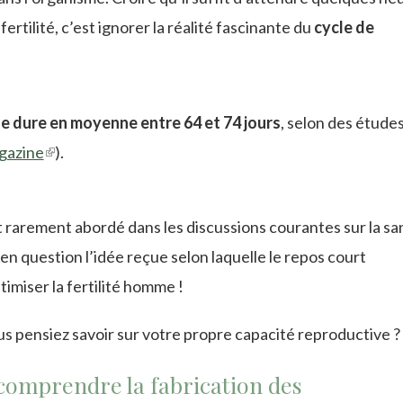
rtilité, c’est ignorer la réalité fascinante du
cycle de
 dure en moyenne entre 64 et 74 jours
, selon des étude
gazine
(link
).
is
external)
 rarement abordé dans les discussions courantes sur la sa
n question l’idée reçue selon laquelle le repos court
imiser la fertilité homme !
ous pensiez savoir sur votre propre capacité reproductive ?
comprendre la fabrication des