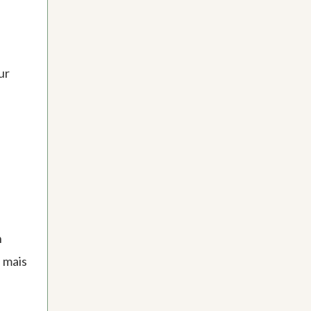
ur
n
é mais