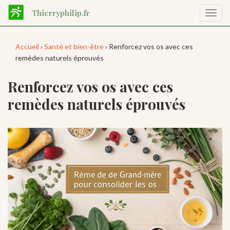
Aller
Thierryphilip.fr
Affic
au
la
contenu
navig
principal
Accueil
›
Santé et bien-être
› Renforcez vos os avec ces
remèdes naturels éprouvés
Renforcez vos os avec ces
remèdes naturels éprouvés