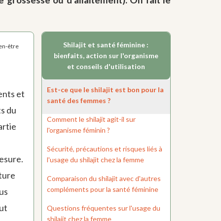
Shilajit et santé féminine :
ien-être
bienfaits, action sur l'organisme
et conseils d'utilisation
Est-ce que le shilajit est bon pour la
ents et
santé des femmes ?
ts du
Comment le shilajit agit-il sur
artie
l'organisme féminin ?
Sécurité, précautions et risques liés à
esure.
l'usage du shilajit chez la femme
ature
Comparaison du shilajit avec d'autres
compléments pour la santé féminine
lus
ut
Questions fréquentes sur l'usage du
shilajit chez la femme