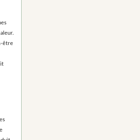
mes
aleur.
n-être
it
es
re
aduit