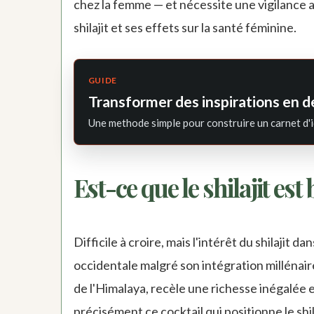
chez la femme — et nécessite une vigilance ac
shilajit et ses effets sur la santé féminine.
GUIDE
Transformer des inspirations en d
Une methode simple pour construire un carnet d'i
Est-ce que le shilajit es
Difficile à croire, mais l'intérêt du shilajit 
occidentale malgré son intégration millénair
de l'Himalaya, recèle une richesse inégalée e
précisément ce cocktail qui positionne le shi