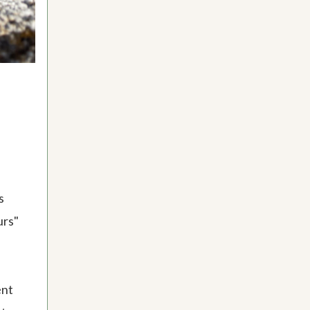
s
urs"
ent