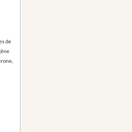
es de
ogène
érone,
s