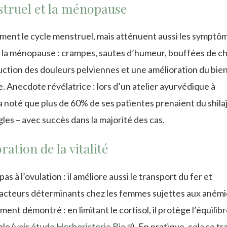
nstruel et la ménopause
ement le cycle menstruel, mais atténuent aussi les symptô
 la ménopause : crampes, sautes d’humeur, bouffées de ch
ction des douleurs pelviennes et une amélioration du bie
e. Anecdote révélatrice : lors d’un atelier ayurvédique à
noté que plus de 60% de ses patientes prenaient du shilaj
gles – avec succès dans la majorité des cas.
ration de la vitalité
 pas à l’ovulation : il améliore aussi le transport du fer et
facteurs déterminants chez les femmes sujettes aux anémi
ent démontré : en limitant le cortisol, il protège l’équilib
le (
voir étude Herboristerie Bio
(link
). En pratique, cela se tr