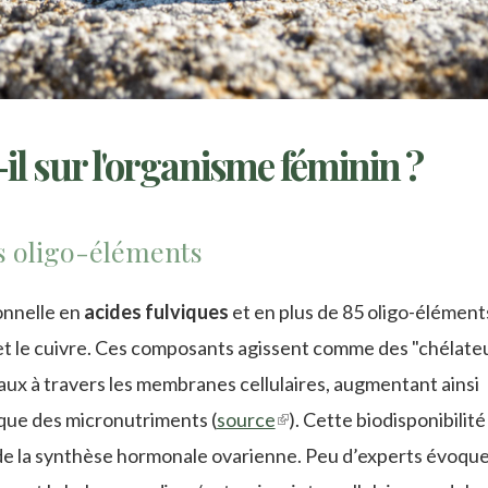
-il sur l'organisme féminin ?
es oligo-éléments
ionnelle en
acides fulviques
et en plus de 85 oligo-élément
nc et le cuivre. Ces composants agissent comme des "chélate
éraux à travers les membranes cellulaires, augmentant ainsi
ique des micronutriments (
source
(link
). Cette biodisponibilité
 de la synthèse hormonale ovarienne. Peu d’experts évoqu
is