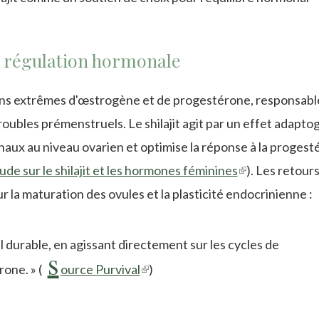
la régulation hormonale
ons extrêmes d'œstrogène et de progestérone, responsabl
troubles prémenstruels. Le shilajit agit par un effet adapt
aux au niveau ovarien et optimise la réponse à la progest
tude sur le shilajit et les hormones féminines
(link
). Les retour
r la maturation des ovules et la plasticité endocrinienne :
is
external)
al durable, en agissant directement sur les cycles de
s
(link
one. » (
ource Purvival
)
is
external)