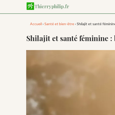
Aller
Thierryphilip.fr
au
contenu
principal
Accueil
›
Santé et bien-être
› Shilajit et santé féminin
Shilajit et santé féminine :