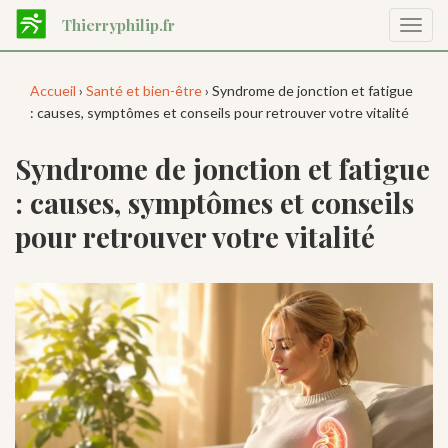
Aller
Thierryphilip.fr
Affic
au
la
contenu
navig
principal
Accueil
›
Santé et bien-être
› Syndrome de jonction et fatigue
: causes, symptômes et conseils pour retrouver votre vitalité
Syndrome de jonction et fatigue
: causes, symptômes et conseils
pour retrouver votre vitalité