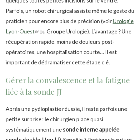
quelques toutes petites incisions sur le ventre.
Parfois, un robot chirurgical assiste même le geste du
praticien pour encore plus de précision (voir
Urologie
Lyon-Ouest
(link
ou Groupe Urologie). L’avantage ? Une
récupération rapide, moins de douleurs post-
is
opératoires, une hospitalisation courte… Il est
external)
important de dédramatiser cette étape clé.
Gérer la convalescence et la fatigue
liée à la sonde JJ
Après une pyéloplastie réussie, il reste parfois une
petite surprise : le chirurgien place quasi
systématiquement une
sonde interne appelée
sonde double J (ou JJ)
. Son rôle ? Protéger la suture