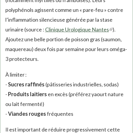
(notamment myrtilles ou framboises). Leurs
polyphénols agissent comme un « pare-feu » contre
l’inflammation silencieuse générée par la stase
urinaire (source :
Clinique Urologique Nantes
(link
).
Ajoutez une belle portion de poisson gras (saumon,
is
maquereau) deux fois par semaine pour leurs oméga-
external)
3 protecteurs.
À limiter :
-
Sucres raffinés
(pâtisseries industrielles, sodas)
-
Produits laitiers
en excès (préférez yaourt nature
ou lait fermenté)
-
Viandes rouges
fréquentes
Il est important de réduire progressivement cette