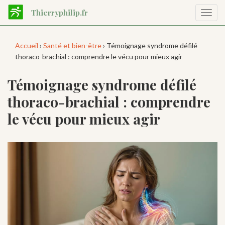
Aller
Thierryphilip.fr
Affic
au
la
contenu
navig
principal
Accueil
›
Santé et bien-être
› Témoignage syndrome défilé
thoraco-brachial : comprendre le vécu pour mieux agir
Témoignage syndrome défilé
thoraco-brachial : comprendre
le vécu pour mieux agir