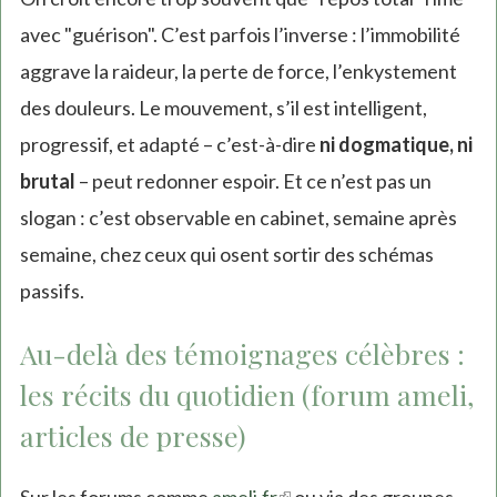
avec "guérison". C’est parfois l’inverse : l’immobilité
aggrave la raideur, la perte de force, l’enkystement
des douleurs. Le mouvement, s’il est intelligent,
progressif, et adapté – c’est-à-dire
ni dogmatique, ni
brutal
– peut redonner espoir. Et ce n’est pas un
slogan : c’est observable en cabinet, semaine après
semaine, chez ceux qui osent sortir des schémas
passifs.
Au-delà des témoignages célèbres :
les récits du quotidien (forum ameli,
articles de presse)
Sur les forums comme
ameli.fr
(link
ou via des groupes