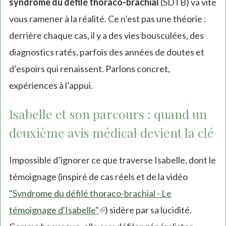
syndrome du défilé thoraco-brachial
(SDTB) va vite
vous ramener à la réalité. Ce n’est pas une théorie :
derrière chaque cas, il y a des vies bousculées, des
diagnostics ratés, parfois des années de doutes et
d’espoirs qui renaissent. Parlons concret,
expériences à l’appui.
Isabelle et son parcours : quand un
deuxième avis médical devient la clé
Impossible d’ignorer ce que traverse Isabelle, dont le
témoignage (inspiré de cas réels et de la vidéo
"Syndrome du défilé thoraco-brachial - Le
témoignage d'Isabelle"
(link
) sidère par sa lucidité.