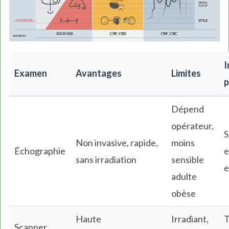
I
Examen
Avantages
Limites
p
Dépend
opérateur,
S
Non invasive, rapide,
moins
Échographie
e
sans irradiation
sensible
e
adulte
obèse
Haute
Irradiant,
T
Scanner