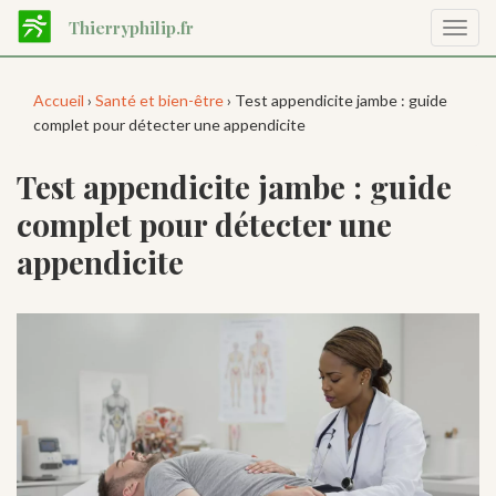
Aller
Thierryphilip.fr
Affic
au
la
contenu
navig
principal
Accueil
›
Santé et bien-être
› Test appendicite jambe : guide
complet pour détecter une appendicite
Test appendicite jambe : guide
complet pour détecter une
appendicite