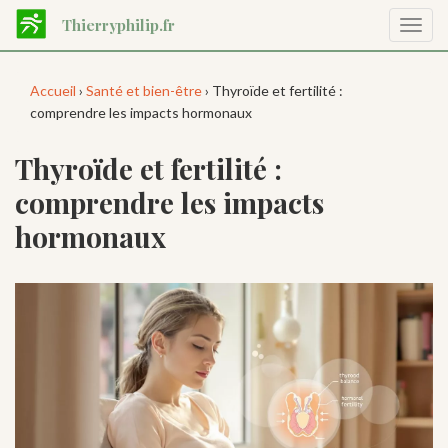
Aller
Thierryphilip.fr
Affic
au
la
contenu
navig
principal
Accueil
›
Santé et bien-être
› Thyroïde et fertilité :
comprendre les impacts hormonaux
Thyroïde et fertilité :
comprendre les impacts
hormonaux