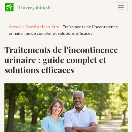
Aller
Thierryphilip.fr
Affic
au
la
contenu
navig
principal
Accueil
›
Santé et bien-être
› Traitements de l'incontinence
urinaire : guide complet et solutions efficaces
Traitements de l'incontinence
urinaire : guide complet et
solutions efficaces