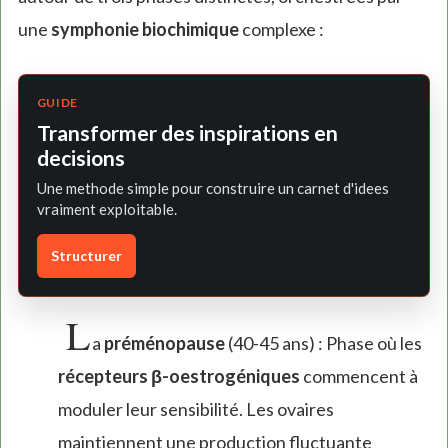
une
symphonie biochimique
complexe :
GUIDE
Transformer des inspirations en
decisions
Une methode simple pour construire un carnet d'idees
vraiment exploitable.
Structurer
L
a
préménopause
(40-45 ans) : Phase où les
récepteurs β-oestrogéniques
commencent à
moduler leur sensibilité. Les ovaires
maintiennent une production fluctuante