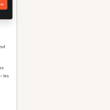
rer
eut
es
— les