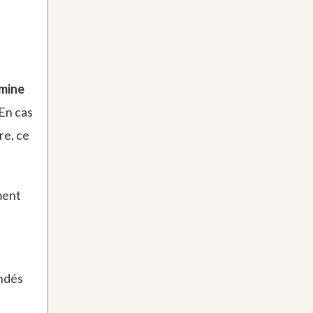
mine
 En cas
re, ce
ment
andés