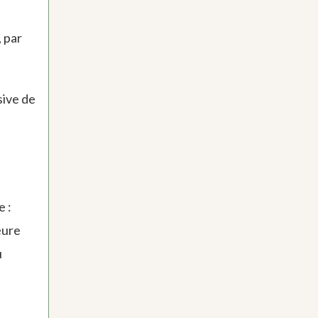
 par
sive de
e :
eure
u