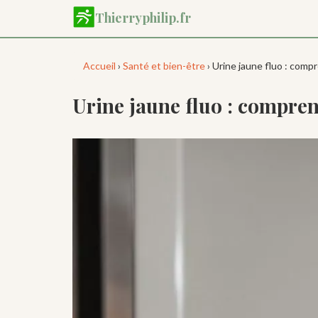
Aller
Thierryphilip.fr
au
contenu
principal
Accueil
›
Santé et bien-être
› Urine jaune fluo : compr
Urine jaune fluo : comprend