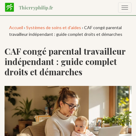
Aller
Thierryphilip.fr
Affic
au
la
contenu
navig
principal
Accueil
›
Systèmes de soins et d'aides
› CAF congé parental
travailleur indépendant : guide complet droits et démarches
CAF congé parental travailleur
indépendant : guide complet
droits et démarches