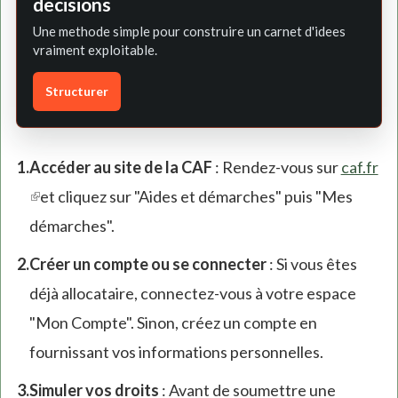
decisions
Une methode simple pour construire un carnet d'idees
vraiment exploitable.
Structurer
Accéder au site de la CAF
: Rendez-vous sur
caf.fr
(link
et cliquez sur "Aides et démarches" puis "Mes
is
démarches".
external)
Créer un compte ou se connecter
: Si vous êtes
déjà allocataire, connectez-vous à votre espace
"Mon Compte". Sinon, créez un compte en
fournissant vos informations personnelles.
Simuler vos droits
: Avant de soumettre une