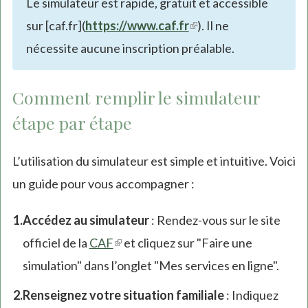
Le simulateur est rapide, gratuit et accessible
sur [caf.fr](
https://www.caf.fr
(link
). Il ne
nécessite aucune inscription préalable.
is
external)
Comment remplir le simulateur
étape par étape
L’utilisation du simulateur est simple et intuitive. Voici
un guide pour vous accompagner :
Accédez au simulateur
: Rendez-vous sur le site
officiel de la
CAF
(link
et cliquez sur "Faire une
simulation" dans l’onglet "Mes services en ligne".
is
external)
Renseignez votre situation familiale
: Indiquez