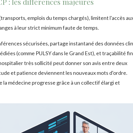
P : les différences majeures
transports, emplois du temps chargés), limitent l'accès au
hanges à leur strict minimum faute de temps.
oconférences sécurisées, partage instantané des données cli
édiées (comme PULSY dans le Grand Est), et traçabilité fi
ospitalier très sollicité peut donner son avis entre deux
itude et patience deviennent les nouveaux mots d'ordre.
e la médecine progresse grâce à un collectif élargi et