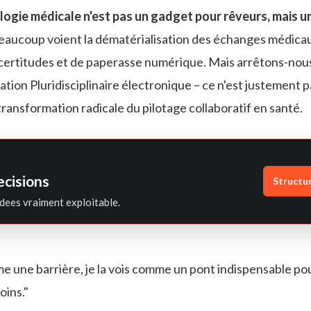
logie médicale n'est pas un gadget pour rêveurs, mais u
eaucoup voient la dématérialisation des échanges médica
ncertitudes et de paperasse numérique. Mais arrêtons-nou
ion Pluridisciplinaire électronique – ce n'est justement p
transformation radicale du pilotage collaboratif en santé.
ecisions
Structu
dees vraiment exploitable.
e une barrière, je la vois comme un pont indispensable po
oins."