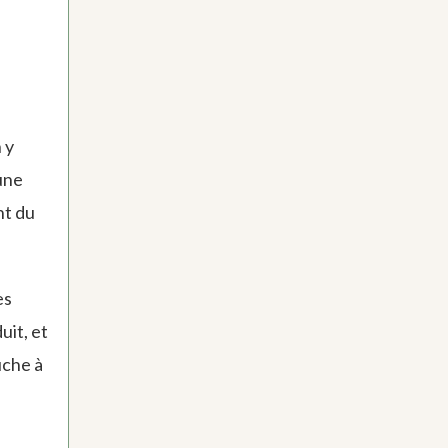
 y
une
nt du
es
uit, et
uche à