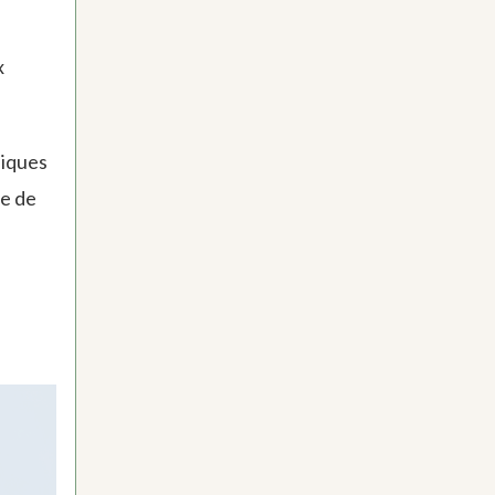
x
niques
ne de