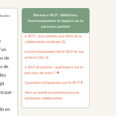
Réseau e-RCP : définition,
d'aides
fonctionnement et impact sur le
parcours patient
e-RCP : une solution aux défis de la
e
collaboration médicale 🤔
d’un
Le fonctionnement de l'e-RCP et ses
acteurs clés 🤝
ns de
as de
e-RCP et patient : quel impact sur le
parcours de soins ? 🌟
des
Questions fréquentes sur l'e-RCP ❓
git
ou par
Vers un avenir prometteur pour la
médecine collaborative
ils en