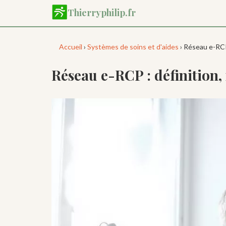
Aller
Thierryphilip.fr
au
contenu
principal
Accueil
›
Systèmes de soins et d'aides
› Réseau e-RCP
Réseau e-RCP : définition,