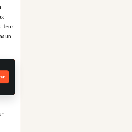
n
ux
s deux
as un
rer
ur