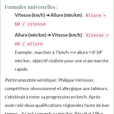
Formules universelles :
Vitesse (km/h) ➔ Allure (min/km)
:
Allure =
60 / vitesse
Allure (min/km) ➔ Vitesse (km/h)
:
Vitesse =
60 / allure
Exemple : marcher à 7 km/h ⟹ allure ≈ 8’34”
min/km ; objectif réaliste pour une vraie marche
rapide.
Petite anecdote véridique
: Philippe Hérisson,
compétiteur obsessionnel et allergique aux tableurs,
s’obstinait à noter sa progression en km/h. Après
avoir raté deux qualifications régionales faute de bon
tempo… il s’est converti au min/km. Résultat ? Plus