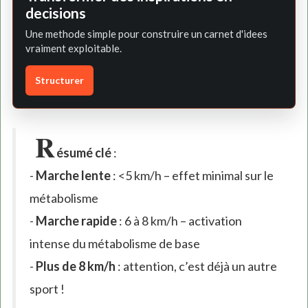
decisions
Une methode simple pour construire un carnet d'idees
vraiment exploitable.
Structurer
R
ésumé clé
:
-
Marche lente
: <5 km/h – effet minimal sur le
métabolisme
-
Marche rapide
: 6 à 8 km/h – activation
intense du métabolisme de base
-
Plus de 8 km/h
: attention, c’est déjà un autre
sport !