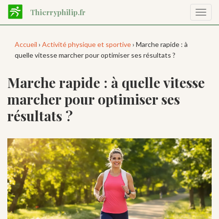
Aller
Thierryphilip.fr
Affic
au
la
contenu
navig
principal
Accueil
›
Activité physique et sportive
› Marche rapide : à
quelle vitesse marcher pour optimiser ses résultats ?
Marche rapide : à quelle vitesse
marcher pour optimiser ses
résultats ?