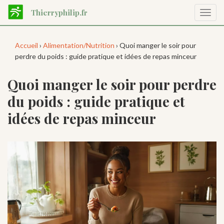
Aller
Thierryphilip.fr
Affic
au
la
contenu
navig
principal
Accueil
›
Alimentation/Nutrition
› Quoi manger le soir pour
perdre du poids : guide pratique et idées de repas minceur
Quoi manger le soir pour perdre
du poids : guide pratique et
idées de repas minceur